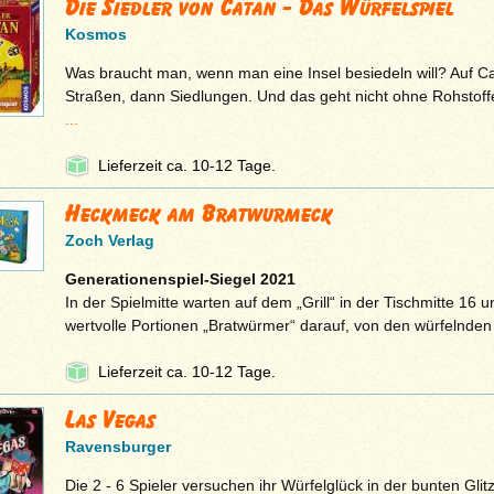
Die Siedler von Catan - Das Würfelspiel
Kosmos
Was braucht man, wenn man eine Insel besiedeln will? Auf C
Straßen, dann Siedlungen. Und das geht nicht ohne Rohstoff
...
Lieferzeit ca. 10-12 Tage.
Heckmeck am Bratwurmeck
Zoch Verlag
Generationenspiel-Siegel 2021
In der Spielmitte warten auf dem „Grill“ in der Tischmitte 16 u
wertvolle Portionen „Bratwürmer“ darauf, von den würfelnde
Lieferzeit ca. 10-12 Tage.
Las Vegas
Ravensburger
Die 2 - 6 Spieler versuchen ihr Würfelglück in der bunten Glit