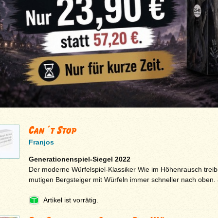
Can´t Stop
Franjos
Generationenspiel-Siegel 2022
Der moderne Würfelspiel-Klassiker Wie im Höhenrausch treibe
mutigen Bergsteiger mit Würfeln immer schneller nach oben.
Artikel ist vorrätig.