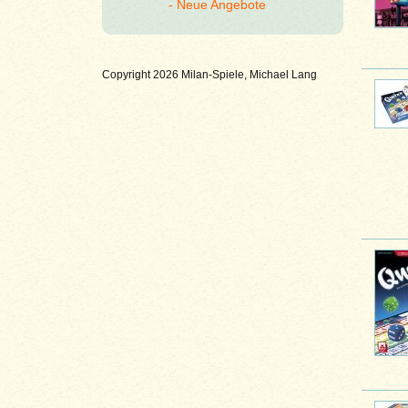
Neue Angebote
Copyright 2026 Milan-Spiele, Michael Lang