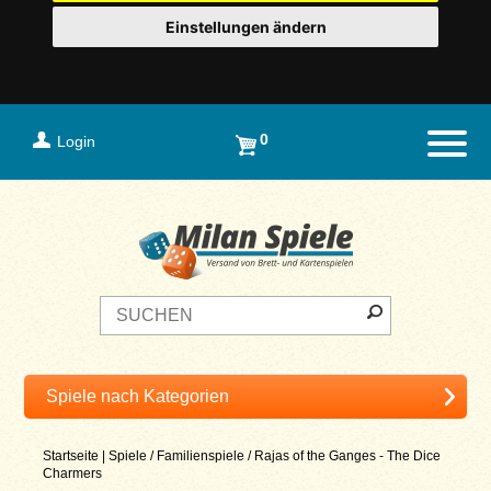
Einstellungen ändern
0
Login
Naviga
Startseite
|
Spiele
/
Familienspiele
/
Rajas of the Ganges - The Dice
Charmers