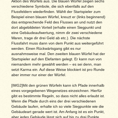
Aktion des Würfels aus. Die blauen Würfel zeigen sechs
verschiedene Symbole, die sich ebenfalls auf den
Flussfeldern wiederfinden. Wählt der Startspieler zum
Beispiel einen blauen Würfel, kreuzt er (links beginnend)
das entsprechende Feld des Flusses an und nutzt den
dort abgebildeten Vorteil (erhalte einen Siegpunkt und
eine Gebäudeaufwertung, nimm dir zwei verschiedene
Waren, trage dir drei Geld ab etc.). Die nächste
Flussfahrt muss dann von dem Punkt aus weitergeführt
werden. Einen Rückwärtsgang gibt es nur
ausnahmsweise mal. Den zweiten blauen Würfel hat der
Startspieler auf den Elefanten gelegt. Er kann nun von
niemandem mehr gewählt werden – es sei denn, man
setzt Karma ein. Auf diese Weise blockiert ist pro Runde
aber immer nur einer der Würfel.
[IMG2]Mit den grünen Würfeln kann ich Pfade innerhalb
eines vorgegebenen Wegenetzes einzeichnen. Hierfür
gibt es bestimmte Regeln, so dass nicht alles erlaubt ist.
Wenn die Pfade durch eins der drei verschiedenen
Gebäude laufen, erhalte ich so viele Siegpunkte wie die
Gebäudeart gerade wert ist. Am Anfang ist es ein Punkt,
aber jedes Gebäude lässt sich auf bis zu drei Punkte