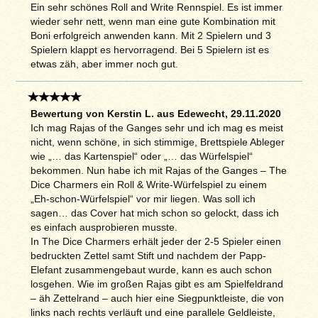
Ein sehr schönes Roll and Write Rennspiel. Es ist immer
wieder sehr nett, wenn man eine gute Kombination mit
Boni erfolgreich anwenden kann. Mit 2 Spielern und 3
Spielern klappt es hervorragend. Bei 5 Spielern ist es
etwas zäh, aber immer noch gut.
Bewertung von Kerstin L. aus Edewecht, 29.11.2020
Ich mag Rajas of the Ganges sehr und ich mag es meist
nicht, wenn schöne, in sich stimmige, Brettspiele Ableger
wie „… das Kartenspiel“ oder „… das Würfelspiel“
bekommen. Nun habe ich mit Rajas of the Ganges – The
Dice Charmers ein Roll & Write-Würfelspiel zu einem
„Eh-schon-Würfelspiel“ vor mir liegen. Was soll ich
sagen… das Cover hat mich schon so gelockt, dass ich
es einfach ausprobieren musste.
In The Dice Charmers erhält jeder der 2-5 Spieler einen
bedruckten Zettel samt Stift und nachdem der Papp-
Elefant zusammengebaut wurde, kann es auch schon
losgehen. Wie im großen Rajas gibt es am Spielfeldrand
– äh Zettelrand – auch hier eine Siegpunktleiste, die von
links nach rechts verläuft und eine parallele Geldleiste,