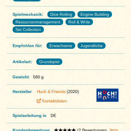
Spielmechanik:
Dice Rolling
Engine Building
Resourcenmanagement
Roll & Write
Set Collection
Empfohlen für:
Erwachsene
Jugendliche
Artikelart:
Grundspiel
Gewicht
580 g
Hersteller
Huch & Friends
(2020)
Kontaktdaten
Spielanleitung in
DE
Kundenbewertung
(2 Bewertungen.
Jetzt