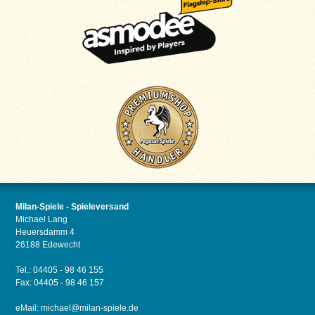
Milan-Spiele - Spieleversand
Michael Lang
Heuersdamm 4
26188 Edewecht
Tel.: 04405 - 98 46 155
Fax: 04405 - 98 46 157
eMail:
michael@milan-spiele.de