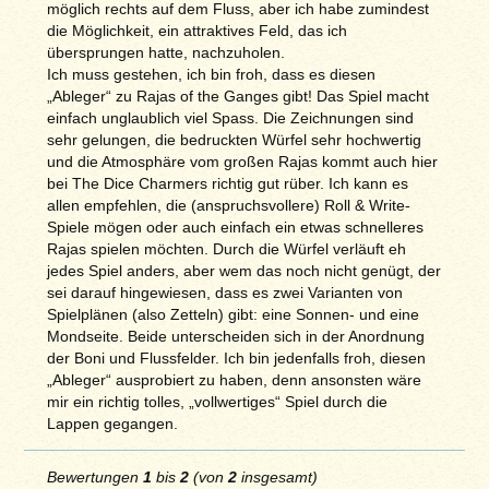
möglich rechts auf dem Fluss, aber ich habe zumindest
die Möglichkeit, ein attraktives Feld, das ich
übersprungen hatte, nachzuholen.
Ich muss gestehen, ich bin froh, dass es diesen
„Ableger“ zu Rajas of the Ganges gibt! Das Spiel macht
einfach unglaublich viel Spass. Die Zeichnungen sind
sehr gelungen, die bedruckten Würfel sehr hochwertig
und die Atmosphäre vom großen Rajas kommt auch hier
bei The Dice Charmers richtig gut rüber. Ich kann es
allen empfehlen, die (anspruchsvollere) Roll & Write-
Spiele mögen oder auch einfach ein etwas schnelleres
Rajas spielen möchten. Durch die Würfel verläuft eh
jedes Spiel anders, aber wem das noch nicht genügt, der
sei darauf hingewiesen, dass es zwei Varianten von
Spielplänen (also Zetteln) gibt: eine Sonnen- und eine
Mondseite. Beide unterscheiden sich in der Anordnung
der Boni und Flussfelder. Ich bin jedenfalls froh, diesen
„Ableger“ ausprobiert zu haben, denn ansonsten wäre
mir ein richtig tolles, „vollwertiges“ Spiel durch die
Lappen gegangen.
Bewertungen
1
bis
2
(von
2
insgesamt)