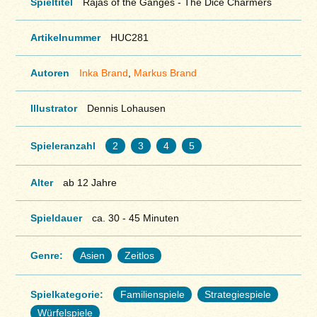
Spieltitel
Rajas of the Ganges - The Dice Charmers
Artikelnummer
HUC281
Autoren
Inka Brand
,
Markus Brand
Illustrator
Dennis Lohausen
Spieleranzahl
2
3
4
5
Alter
ab 12 Jahre
Spieldauer
ca. 30 - 45 Minuten
Genre:
Asien
Zeitlos
Spielkategorie:
Familienspiele
Strategiespiele
Würfelspiele