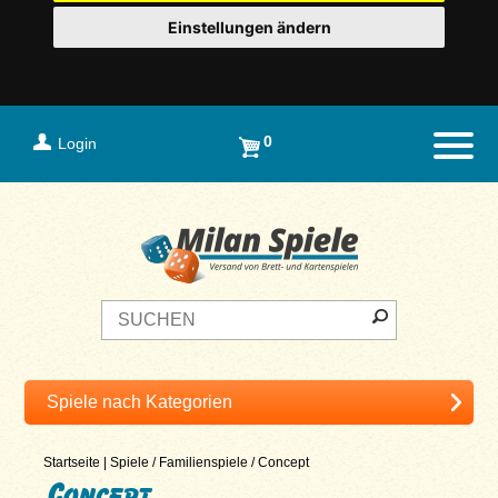
Einstellungen ändern
0
Login
Naviga
Startseite
|
Spiele
/
Familienspiele
/
Concept
Concept