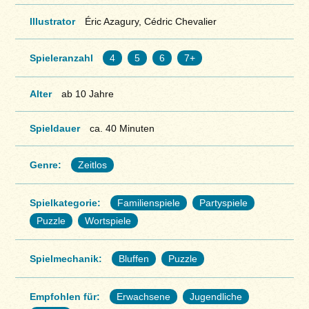
Illustrator
Éric Azagury, Cédric Chevalier
Spieleranzahl
4
5
6
7+
Alter
ab 10 Jahre
Spieldauer
ca. 40 Minuten
Genre:
Zeitlos
Spielkategorie:
Familienspiele
Partyspiele
Puzzle
Wortspiele
Spielmechanik:
Bluffen
Puzzle
Empfohlen für:
Erwachsene
Jugendliche