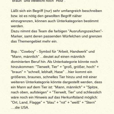
"braun" und vielleicht noch "Holz".
Läßt sich ein Begriff (nur) sehr umfangreich beschreiben
bzw. ist es nötig den gewollten Begriff näher
einzugrenzen, können auch Unterkategorien bestimmt
werden.
Dazu nimmt das Team die farbigen "Ausrufungszeichen"-
Marker, samt deren passenden Würfelchen und grenzen
das Themengebiet mehr ein.
Bsp.: "Cowboy" - Symbol für "Arbeit, Handwerk" und
"Mann, männlich" ...deutet auf einen männlich
dominierten Beruf hin. Als Unterkategorie könnte noch
hinzukommen: "Tierwelt, Tier" + "groß, größer, hoch" +
"braun" + "schnell, lebhaft, Hase" ...hier kommt ein
größeres, braunes, schnelles Tier hinzu und mit einer
weiteren Unterkategorie könnte dargestellt werden, dass
ein Mann auf dem Tier ist: "Mann, männlich" + "Spitze,
nach oben, aufsteigen" + "Tierwelt, Tier" und schliesslich
wäre noch ein Hinweis auf das Herkunftsland möglich:
"Ort, Land, Flagge" + "blau" + "rot" + "weiß" + "Stern"
....die USA.