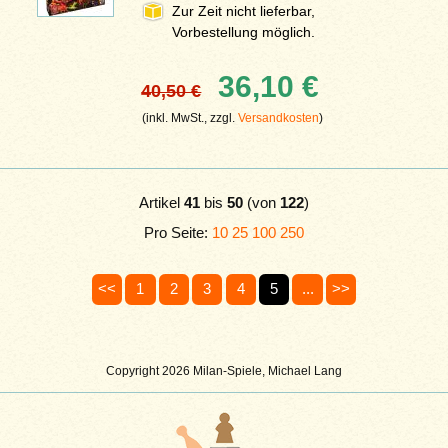
Zur Zeit nicht lieferbar,
Vorbestellung möglich.
36,10 €
40,50 €
(inkl. MwSt., zzgl.
Versandkosten
)
Artikel
41
bis
50
(von
122
)
Pro Seite:
10
25
100
250
<<
1
2
3
4
5
...
>>
Copyright 2026 Milan-Spiele, Michael Lang