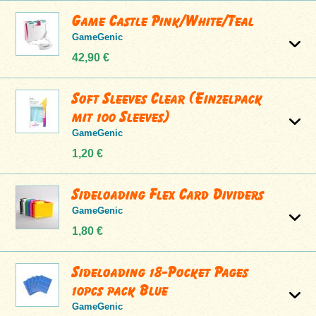
Game Castle Pink/White/Teal
GameGenic
42,90 €
Soft Sleeves Clear (Einzelpack
mit 100 Sleeves)
GameGenic
1,20 €
Sideloading Flex Card Dividers
GameGenic
1,80 €
Sideloading 18-Pocket Pages
10pcs pack Blue
GameGenic