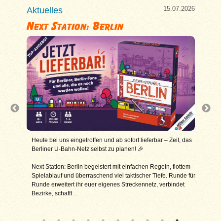
7.2026
15.07.2026
Aktuelles
Aktu
Next Station: Berlin
Kin
90 €! 🔥
Heute bei uns eingetroffen und ab sofort lieferbar – Zeit, das
King
Berliner U-Bahn-Netz selbst zu planen! 🎉
dies
rts, wo
aktur
Next Station: Berlin begeistert mit einfachen Regeln, flottem
Als 
nende
Spielablauf und überraschend viel taktischer Tiefe. Runde für
das 
les
...
Runde erweitert ihr euer eigenes Streckennetz, verbindet
Ents
Bezirke, schafft
...
eine