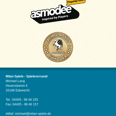
Milan-Spiele - Spieleversand
Michael Lang
Heuersdamm 4
26188 Edewecht
Tel.: 04405 - 98 46 155
Fax: 04405 - 98 46 157
eMail:
michael@milan-spiele.de