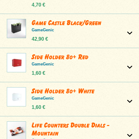
4,70 €
Game Castle Black/Green
GameGenic
42,90 €
Side Holder 80+ Red
GameGenic
1,60 €
Side Holder 80+ White
GameGenic
1,60 €
Life Counters Double Dials -
Mountain