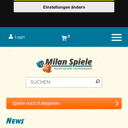
Einstellungen ändern
0
Login
Naviga
News