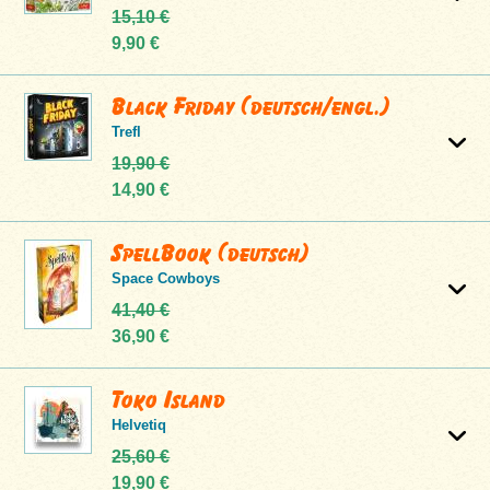
15,10 €
9,90 €
Black Friday (deutsch/engl.)
Trefl
19,90 €
14,90 €
SpellBook (deutsch)
Space Cowboys
41,40 €
36,90 €
Toko Island
Helvetiq
25,60 €
19,90 €