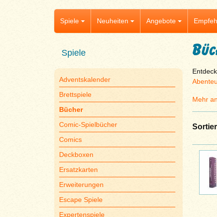
Spiele
Neuheiten
Angebote
Empfeh
Büc
Spiele
Entdeck
Adventskalender
Abenteu
Brettspiele
Mehr an
Bücher
Comic-Spielbücher
Sortie
Comics
Deckboxen
Ersatzkarten
Erweiterungen
Escape Spiele
Expertenspiele