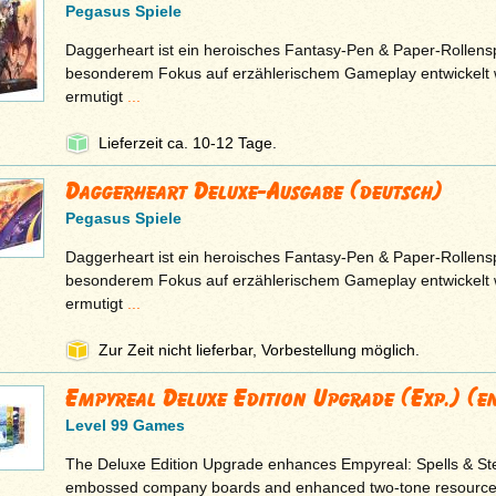
Pegasus Spiele
Daggerheart ist ein heroisches Fantasy-Pen & Paper-Rollensp
besonderem Fokus auf erzählerischem Gameplay entwickelt
ermutigt
...
Lieferzeit ca. 10-12 Tage.
Daggerheart Deluxe-Ausgabe (deutsch)
Pegasus Spiele
Daggerheart ist ein heroisches Fantasy-Pen & Paper-Rollensp
besonderem Fokus auf erzählerischem Gameplay entwickelt
ermutigt
...
Zur Zeit nicht lieferbar, Vorbestellung möglich.
Empyreal Deluxe Edition Upgrade (Exp.) (en
Level 99 Games
The Deluxe Edition Upgrade enhances Empyreal: Spells & Ste
embossed company boards and enhanced two-tone resource 