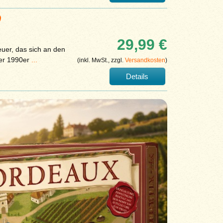
)
29,99 €
teuer, das sich an den
der 1990er
...
(inkl. MwSt., zzgl.
Versandkosten
)
Details