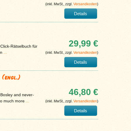
(inkl. MwSt., zzgl.
Versandkosten
)
Details
29,99 €
Click-Rätselbuch für
en
...
(inkl. MwSt., zzgl.
Versandkosten
)
Details
 (engl.)
46,80 €
w Bosley and never-
s so much more
...
(inkl. MwSt., zzgl.
Versandkosten
)
Details