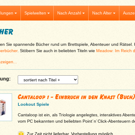
lungen
Spielwelten
Nach Anzahl
Nach Alter
Ausze
her
en Sie spannende Bücher rund um Brettspiele, Abenteuer und Rätsel. 
erbücher
. Stöbern Sie auch in beliebten Titeln wie
Meadow: Im Reich de
zeigen...
rung:
Cantaloop 1 - Einbruch in den Knast (Buch
Lookout Spiele
Cantaloop ist ein, als Triologie angelegtes, interaktives Aben
vom PC bekannten und beliebten Point´n´Click-Abenteuern 
Zur Zeit nicht lieferbar, Vorbestellung möglich.