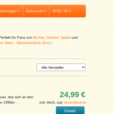
ichnungen
Gebraucht
SPIEL '26
Perfekt für Fans von
Bücher
,
Outdoor Spiele
und
r Natur - Abenteuerbuch (Erw.)
.
)
24,99 €
teuer, das sich an den
der 1990er
...
(inkl. MwSt., zzgl.
Versandkosten
)
Details