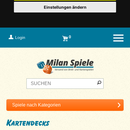
Einstellungen ändern
0
Login
Naviga
Kartendecks