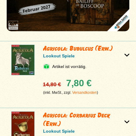
Agricola: Bubulcus (Erw.)
Lookout Spiele
Artikel ist vorrätig.
7,80 €
14,80 €
(inkl. MwSt., zzgl.
Versandkosten
)
Agricola: Corbarius Deck
(Erw.)
Lookout Spiele