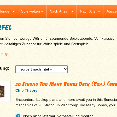
lungen
Spielwelten
Nach Anzahl
Nach Alter
Ausze
fel
en Sie hochwertige Würfel für spannende Spieleabende. Von klassische
ir vielfältiges Zubehör für Würfelspiele und Brettspiele.
zeigen...
rung:
20 Strong Too Many Bones Deck (Exp.) (eng
Chip Theory
Encounters, backup plans and more await you in this Bonesia
mechanics of 20 Strong! In 20 Strong: Too Many Bones, you'll
Noch nicht lieferbar, Vorbestellung möglich.