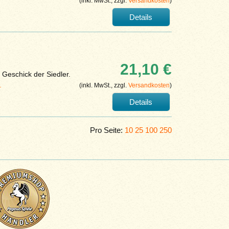
(inkl. MwSt., zzgl.
Versandkosten
)
Details
21,10 €
 Geschick der Siedler.
.
(inkl. MwSt., zzgl.
Versandkosten
)
Details
Pro Seite:
10
25
100
250