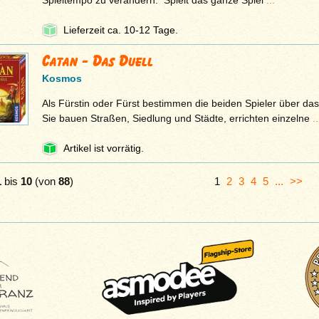
Spieltempo zu verändern. Spielt das ganze Spiel
...
Lieferzeit ca. 10-12 Tage.
Catan - Das Duell
Kosmos
Als Fürstin oder Fürst bestimmen die beiden Spieler über das
Sie bauen Straßen, Siedlung und Städte, errichten einzelne
..
Artikel ist vorrätig.
1
bis
10
(von
88
)
1
2
3
4
5
...
>>