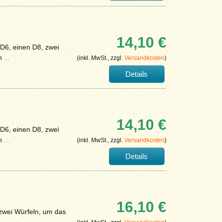
14,10 €
 D6, einen D8, zwei
en
...
(inkl. MwSt., zzgl.
Versandkosten
)
Details
14,10 €
 D6, einen D8, zwei
en
...
(inkl. MwSt., zzgl.
Versandkosten
)
Details
16,10 €
 zwei Würfeln, um das