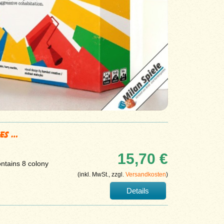
ces …
15,70 €
ontains 8 colony
(inkl. MwSt., zzgl.
Versandkosten
)
Details