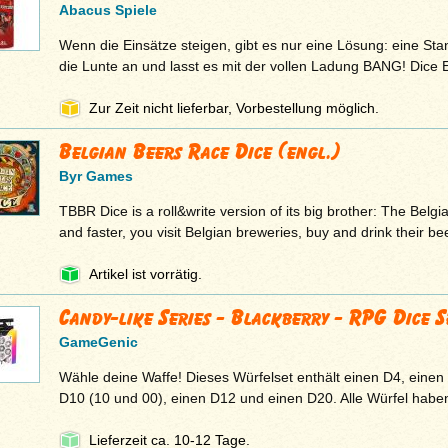
Abacus Spiele
Wenn die Einsätze steigen, gibt es nur eine Lösung: eine Sta
die Lunte an und lasst es mit der vollen Ladung BANG! Dice 
Zur Zeit nicht lieferbar, Vorbestellung möglich.
Belgian Beers Race Dice (engl.)
Byr Games
TBBR Dice is a roll&write version of its big brother: The Belg
and faster, you visit Belgian breweries, buy and drink their be
Artikel ist vorrätig.
Candy-like Series - Blackberry - RPG Dice S
GameGenic
Wähle deine Waffe! Dieses Würfelset enthält einen D4, einen
D10 (10 und 00), einen D12 und einen D20. Alle Würfel hab
Lieferzeit ca. 10-12 Tage.