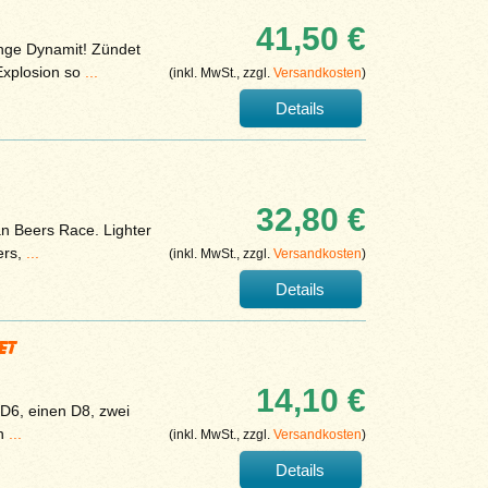
41,50 €
nge Dynamit! Zündet
Explosion so
...
(inkl. MwSt., zzgl.
Versandkosten
)
Details
32,80 €
ian Beers Race. Lighter
ers,
...
(inkl. MwSt., zzgl.
Versandkosten
)
Details
et
14,10 €
 D6, einen D8, zwei
en
...
(inkl. MwSt., zzgl.
Versandkosten
)
Details