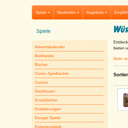
Spiele
Neuheiten
Angebote
Empfeh
Wür
Spiele
Entdeck
Adventskalender
bieten w
Brettspiele
Mehr an
Bücher
Comic-Spielbücher
Sortie
Comics
Deckboxen
Ersatzkarten
Erweiterungen
Escape Spiele
Expertenspiele