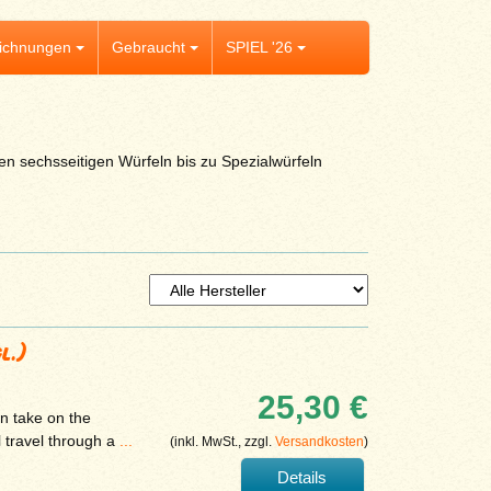
ichnungen
Gebraucht
SPIEL '26
n sechsseitigen Würfeln bis zu Spezialwürfeln
l.)
25,30 €
n take on the
 travel through a
...
(inkl. MwSt., zzgl.
Versandkosten
)
Details