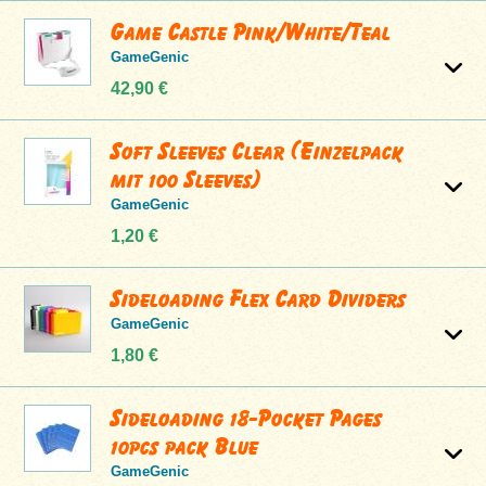
Game Castle Pink/White/Teal
GameGenic
42,90 €
Soft Sleeves Clear (Einzelpack
mit 100 Sleeves)
GameGenic
1,20 €
Sideloading Flex Card Dividers
GameGenic
1,80 €
Sideloading 18-Pocket Pages
10pcs pack Blue
GameGenic