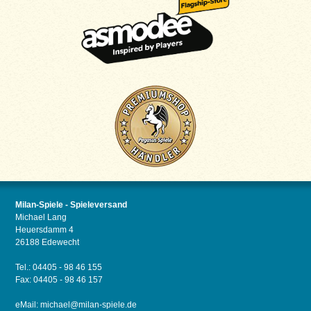
Milan-Spiele - Spieleversand
Michael Lang
Heuersdamm 4
26188 Edewecht
Tel.: 04405 - 98 46 155
Fax: 04405 - 98 46 157
eMail:
michael@milan-spiele.de