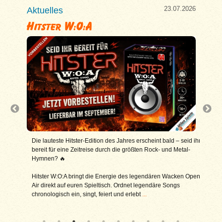
7.2026
23.07.2026
Aktuelles
Aktu
Hitster W:O:A
Asm
 uns und
Die lauteste Hitster-Edition des Jahres erscheint bald – seid ihr
Jetz
bereit für eine Zeitreise durch die größten Rock- und Metal-
% sp
Hymnen? 🔥
Spie
n
zweigte
Hitster W:O:A bringt die Energie des legendären Wacken Open
Ob e
dungen
Air direkt auf euren Spieltisch. Ordnet legendäre Songs
pack
chronologisch ein, singt, feiert und erlebt
...
nahe