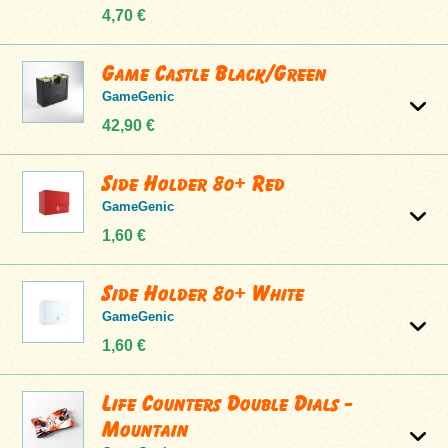
4,70 €
Game Castle Black/Green
GameGenic
42,90 €
Side Holder 80+ Red
GameGenic
1,60 €
Side Holder 80+ White
GameGenic
1,60 €
Life Counters Double Dials -
Mountain