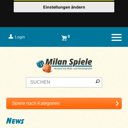
Einstellungen ändern
0
Login
Naviga
News