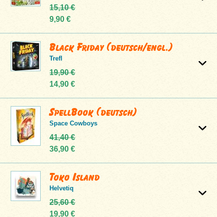
15,10 €
9,90 €
Black Friday (deutsch/engl.)
Trefl
19,90 €
14,90 €
SpellBook (deutsch)
Space Cowboys
41,40 €
36,90 €
Toko Island
Helvetiq
25,60 €
19,90 €