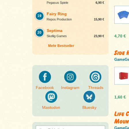
Pegasus Spiele
6,90 €
Fairy Ring
19
Repos Production
15,90 €
Septima
20
4,70 €
Skellig Games
23,90 €
Mehr Bestseller
Side 
GameGe
Facebook
Instagram
Threads
1,60 €
Mastodon
Bluesky
Life 
Moun
GameGe