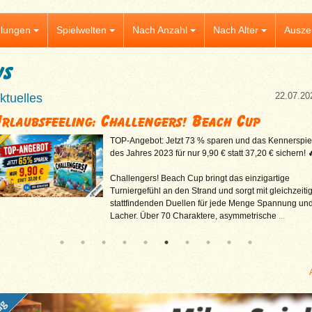
lungen
Spielwelten
Nach Anzahl
Nach Alter
Ausze
ws
22.07.20
ktuelles
rlaubsfeeling: Challengers! Beach Cup
TOP-Angebot: Jetzt 73 % sparen und das Kennerspie
des Jahres 2023 für nur 9,90 € statt 37,20 € sichern! 
Challengers! Beach Cup bringt das einzigartige
Turniergefühl an den Strand und sorgt mit gleichzeiti
stattfindenden Duellen für jede Menge Spannung un
Lacher. Über 70 Charaktere, asymmetrische
...