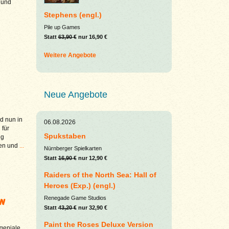
r und
Stephens (engl.)
Pile up Games
Statt
63,90 €
nur 16,90 €
Weitere Angebote
Neue Angebote
d nun in
06.08.2026
 für
Spukstaben
ng
gen und
...
Nürnberger Spielkarten
Statt
16,90 €
nur 12,90 €
Raiders of the North Sea: Hall of
Heroes (Exp.) (engl.)
en
Renegade Game Studios
Statt
43,20 €
nur 32,90 €
Paint the Roses Deluxe Version
geniale,