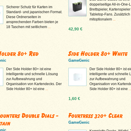
doppelseitige All-in-One-
Sicherer Schutz für Karten im
Brettspieler, Kartenspiele
Standard- und japanischen Format.
Tabletop-Fans. Zusätzlich
Diese Ordnerseiten in
mitoptionalem
...
ansprechenden Farben bieten je
18 Taschen mit seitlichem
...
42,90 €
Holder 80+ Red
Side Holder 80+ White
nic
GameGenic
Der Side Holder 80+ ist eine
Der Side Holder 80+ ist e
intelligente und schnelle Lösung
intelligente und schnelle
zur Aufbewahrung und
zur Aufbewahrung und
Organisation von Kartendecks. Der
Organisation von Kartend
Side Holder 80+ ist eine
...
Side Holder 80+ ist eine
..
1,60 €
Counters Double Dials -
Fourtress 320+ Clear
tain
GameGenic
nic
Komplette Decks, Würfel,