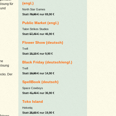
(engl.)
Lösung für
r und
North Star Games
Statt
79,90 €
nur 69,90 €
Public Market (engl.)
Talon Strikes Studios
Statt
57,40 €
nur 46,90 €
Flower Show (deutsch)
Trefl
Statt
15,10 €
nur 9,90 €
ine
Black Friday (deutsch/engl.)
 Lösung
Trefl
Statt
19,90 €
nur 14,90 €
ecks. Der
.
SpellBook (deutsch)
Space Cowboys
Statt
41,40 €
nur 36,90 €
Toko Island
Helvetiq
Statt
25,60 €
nur 19,90 €
 Tokens