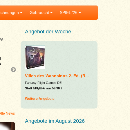
ichnungen
Gebraucht
SPIEL '26
Angebot der Woche
26
Aktuelles
Rebirth – Aufbruch in eine neue Zeit
l
Kennerspiel des Jahres 2026 und endlich w
🔥
lieferbar – aber vermutlich nicht sehr lange! 
Rebirth begeistert mit cleveren Entscheidun
Villen des Wahnsinns 2. Ed. (R...
g
elegantem Legemechanismus und der typis
Fantasy Flight Games DE
d
Handschrift von Reiner Knizia. Beim Wieder
Statt
113,20 €
nur 59,90 €
Schottlands plant ihr jede Landschaft mit Wei
erfüllt geheime
...
Weitere Angebote
Alle News
Angebote im August 2026