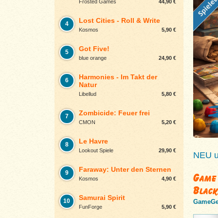
Frosted Games
44,90 €
Lost Cities - Roll & Write
4
Kosmos
5,90 €
Got Five!
5
blue orange
24,90 €
Harmonies - Im Takt der
6
Natur
Libellud
5,80 €
Zombicide: Feuer frei
7
CMON
5,20 €
Le Havre
8
Lookout Spiele
29,90 €
NEU un
Faraway: Unter den Sternen
9
Game 
Kosmos
4,90 €
Black
Samurai Spirit
10
GameGe
FunForge
5,90 €