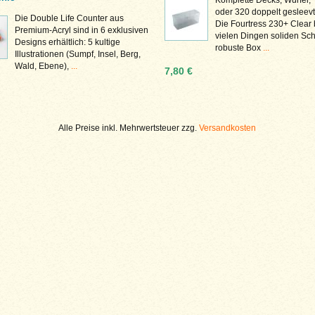
oder 320 doppelt gesleevt
Die Double Life Counter aus
Die Fourtress 230+ Clear 
Premium-Acryl sind in 6 exklusiven
vielen Dingen soliden Sch
Designs erhältlich: 5 kultige
robuste Box
...
Illustrationen (Sumpf, Insel, Berg,
Wald, Ebene),
...
7,80 €
Alle Preise inkl. Mehrwertsteuer zzg.
Versandkosten