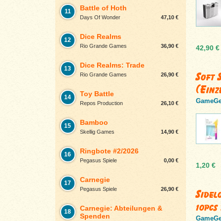
Battle of Hoth
11
Days Of Wonder
47,10 €
Dice Realms
12
Rio Grande Games
36,90 €
42,90 €
Dice Realms: Trade
13
Soft 
Rio Grande Games
26,90 €
(Einz
Toy Battle
14
GameGe
Repos Production
26,10 €
Bamboo
15
Skellig Games
14,90 €
Ringbote #2/2026
16
Pegasus Spiele
0,00 €
1,20 €
Carnegie
17
Pegasus Spiele
26,90 €
Sidel
10pcs
Carnegie: Abteilungen &
18
Spenden
GameGe