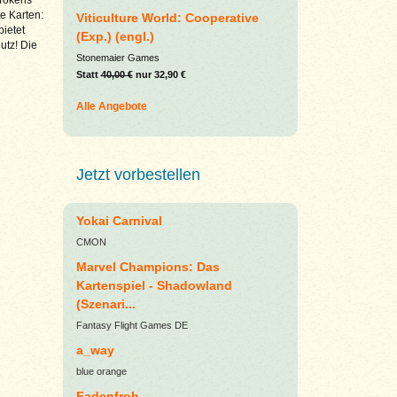
e Karten:
Viticulture World: Cooperative
bietet
(Exp.) (engl.)
utz! Die
Stonemaier Games
Statt
40,00 €
nur 32,90 €
Alle Angebote
Jetzt vorbestellen
Yokai Carnival
CMON
Marvel Champions: Das
Kartenspiel - Shadowland
(Szenari...
Fantasy Flight Games DE
a_way
blue orange
Fadenfroh