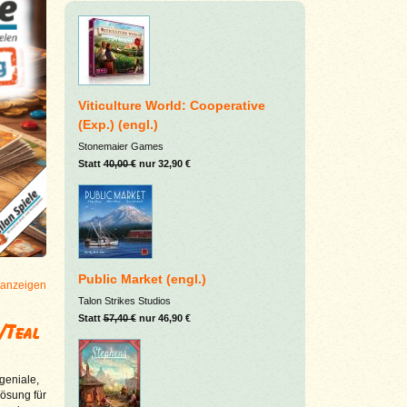
Viticulture World: Cooperative
(Exp.) (engl.)
Stonemaier Games
Statt
40,00 €
nur 32,90 €
Public Market (engl.)
 anzeigen
Talon Strikes Studios
Statt
57,40 €
nur 46,90 €
/Teal
geniale,
Lösung für