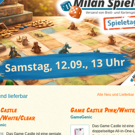
Alle Neu und Lieferbar
d lieferbar
Castle
Game Castle Pink/White
/White/Clear
GameGenic
nic
Das Game Castle ist eine 
doppelseitige All-in-One-
Das Game Castle ist eine geniale,