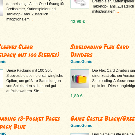
Brettspieler, Kartenspiele
doppelseitige All-in-One-Lösung für
Tabletop-Fans. Zusätzlich
Brettspieler, Kartenspieler und
mitoptionalem
...
Tabletop-Fans. Zusätzlich
mitoptionalem
...
42,90 €
Sleeves Clear
Sideloading Flex Card
elpack mit 100 Sleeves)
Dividers
nic
GameGenic
Diese Packung mit 100 Soft
Die Flex Card Dividers sin
Sleeves bietet eine erschwingliche
einer zusätzlichen Version
Option, um größere Sammlungen
Sideloading-Aufbewahru
von Spielkarten sicher und gut
optimiert. Diese langlebi
aufzubewahren. Sie
...
1,80 €
oading 18-Pocket Pages
Game Castle Black/Gre
 pack Blue
GameGenic
nic
Das Game Castle ist eine 