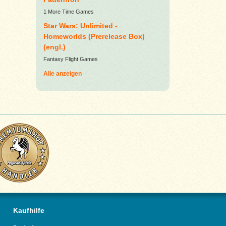
1 More Time Games
Star Wars: Unlimited -
Homeworlds (Prerelease Box)
(engl.)
Fantasy Flight Games
Alle anzeigen
Kaufhilfe