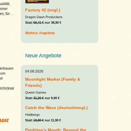
alität.
einer
Factory 42 (engl.)
en, für
...
Dragon Dawn Productions
Statt
56,41 €
nur 38,90 €
Weitere Angebote
Neue Angebote
ertrauen
04.08.2026
l um
nd
Moonlight Market (Family &
Friends)
Schicksal
Queen Games
Statt
31,20 €
nur 9,90 €
Catch the Wave (deutsch/engl.)
Heldbergs
agic
Statt
18,80 €
nur 11,90 €
Perdition's Mouth: Beyond the