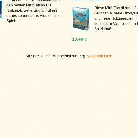
den besten Nistplätzen Die
Diese Mini-Erweiterung f
Nistzeit-Erweiterung bringt ein
Grundspiel neue Ökosyst
neues spannendes Element ins
und neue Holzmeeple hinz
Spiel:
...
noch mehr Variabilität und
Spielspaß!
...
10,40 €
Alle Preise inkl. Mehrwertsteuer zzg.
Versandkosten