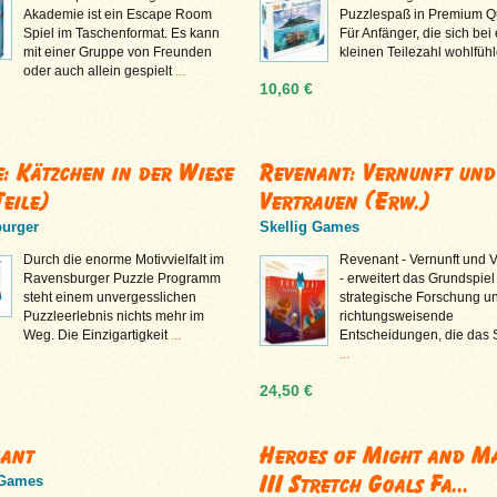
Akademie ist ein Escape Room
Puzzlespaß in Premium Qu
Spiel im Taschenformat. Es kann
Für Anfänger, die sich bei 
mit einer Gruppe von Freunden
kleinen Teilezahl wohlfühl
oder auch allein gespielt
...
10,60 €
e: Kätzchen in der Wiese
Revenant: Vernunft und
Teile)
Vertrauen (Erw.)
urger
Skellig Games
Durch die enorme Motivvielfalt im
Revenant - Vernunft und V
Ravensburger Puzzle Programm
- erweitert das Grundspie
steht einem unvergesslichen
strategische Forschung u
Puzzleerlebnis nichts mehr im
richtungsweisende
Weg. Die Einzigartigkeit
...
Entscheidungen, die das 
...
24,50 €
ant
Heroes of Might and M
III Stretch Goals Fa...
 Games