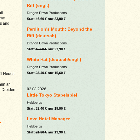
Rift (engl.)
it
Dragon Dawn Productions
ame
Statt
46,60 €
nur 23,90 €
is and
Perdition's Mouth: Beyond the
Rift (deutsch)
Dragon Dawn Productions
Statt
46,60 €
nur 23,90 €
White Hat (deutsch/engl.)
Dragon Dawn Productions
Statt
23,40 €
nur 15,60 €
ft Neues!
e
nun an
02.08.2026
n Droiden
Little Tokyo Stapelspiel
Heldbergs
Statt
32,40 €
nur 19,90 €
Love Hotel Manager
e
Heldbergs
Statt
21,30 €
nur 13,90 €