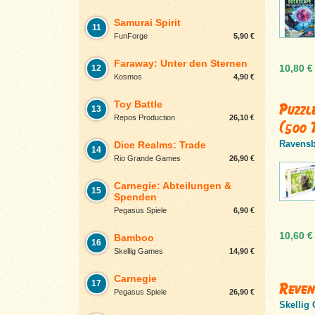
Samurai Spirit
11
FunForge
5,90 €
Faraway: Unter den Sternen
10,80 €
12
Kosmos
4,90 €
Toy Battle
Puzzl
13
Repos Production
26,10 €
(500 
Ravensb
Dice Realms: Trade
14
Rio Grande Games
26,90 €
Carnegie: Abteilungen &
15
Spenden
Pegasus Spiele
6,90 €
10,60 €
Bamboo
16
Skellig Games
14,90 €
Carnegie
17
Reven
Pegasus Spiele
26,90 €
Skellig