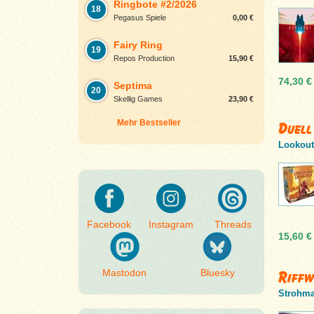
Ringbote #2/2026
18
Pegasus Spiele
0,00 €
Fairy Ring
19
Repos Production
15,90 €
74,30 €
Septima
20
Skellig Games
23,90 €
Mehr Bestseller
Duell
Lookout
Facebook
Instagram
Threads
15,60 €
Mastodon
Bluesky
Riffw
Strohma