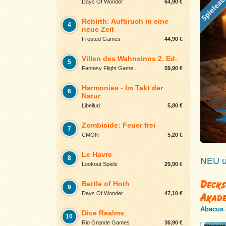
Days Of Wonder
64,90 €
Rebirth: Aufbruch in eine
4
neue Zeit
Frosted Games
44,90 €
Villen des Wahnsinns 2. Ed.
5
Fantasy Flight Game...
59,90 €
Harmonies - Im Takt der
6
Natur
Libellud
5,80 €
Zombicide: Feuer frei
7
CMON
5,20 €
Le Havre
8
NEU un
Lookout Spiele
29,90 €
Decks
Battle of Hoth
9
Days Of Wonder
47,10 €
Akad
Abacus 
Dice Realms
10
Rio Grande Games
36,90 €