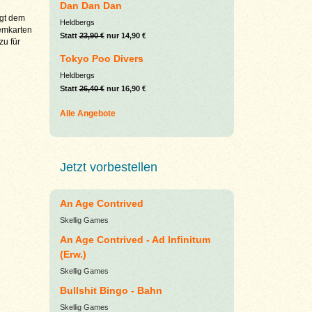
Dan Dan Dan
ügt dem
Heldbergs
emkarten
Statt
23,90 €
nur 14,90 €
u für
Tokyo Poo Divers
Heldbergs
Statt
26,40 €
nur 16,90 €
Alle Angebote
Jetzt vorbestellen
An Age Contrived
Skellig Games
An Age Contrived - Ad Infinitum
(Erw.)
Skellig Games
Bullshit Bingo - Bahn
Skellig Games