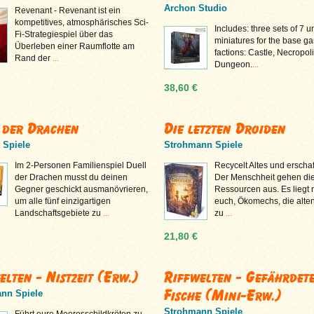
Archon Studio
Revenant - Revenant ist ein
kompetitives, atmosphärisches Sci-
Includes: three sets of 7 un
Fi-Strategiespiel über das
miniatures for the base g
Überleben einer Raumflotte am
factions: Castle, Necropol
Rand der
...
Dungeon.
...
38,60 €
 der Drachen
Die letzten Droiden
 Spiele
Strohmann Spiele
Im 2-Personen Familienspiel Duell
Recycelt Altes und erschaf
der Drachen musst du deinen
Der Menschheit gehen di
Gegner geschickt ausmanövrieren,
Ressourcen aus. Es liegt 
um alle fünf einzigartigen
euch, Ökomechs, die alte
Landschaftsgebiete zu
...
zu
...
21,80 €
elten - Nistzeit (Erw.)
Riffwelten - Gefährdet
Fische (Mini-Erw.)
nn Spiele
Strohmann Spiele
Führt eure Meeresschildkröten zu