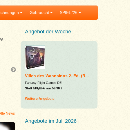
ichnungen
Gebraucht
SPIEL '26
Angebot der Woche
26
Aktuelles
Kingdom Crossing
Kingdom Crossing ist auf dem Weg zu uns – 
euch jetzt dieses vielversprechende Kenners
Als geschickte Biber-Baumeister plant ihr e
Villen des Wahnsinns 2. Ed. (R...
durch das Königreich, gewinnt tierische Ver
Fantasy Flight Games DE
und müsst jede Entscheidung clever abwäg
Statt
113,20 €
nur 59,90 €
dieselbe Brücke darf an einem Tag nicht zw
Weitere Angebote
Alle News
Angebote im Juli 2026