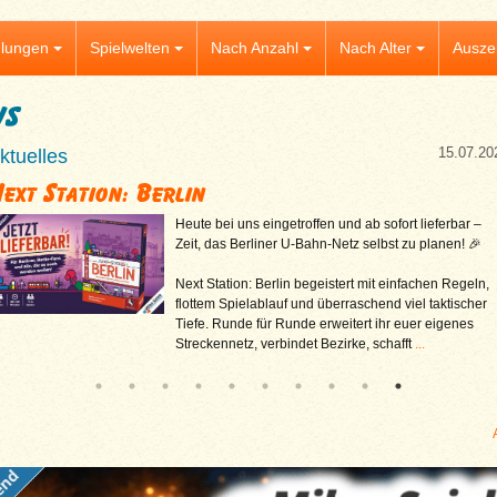
lungen
Spielwelten
Nach Anzahl
Nach Alter
Ausze
ws
15.07.20
ktuelles
ext Station: Berlin
Heute bei uns eingetroffen und ab sofort lieferbar –
Zeit, das Berliner U-Bahn-Netz selbst zu planen! 🎉
Next Station: Berlin begeistert mit einfachen Regeln,
flottem Spielablauf und überraschend viel taktischer
Tiefe. Runde für Runde erweitert ihr euer eigenes
Streckennetz, verbindet Bezirke, schafft
...