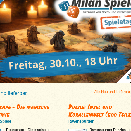
Alle Neu und Lieferbar
d lieferbar
cape - Die magische
Puzzle: Insel und
emie
Korallenwelt (500 Teile
Spiele
Ravensburger
Deckscape – Die magische
Ravensburger Puzzles be