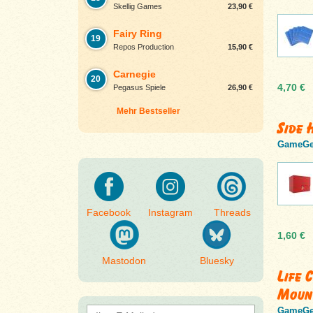
Skellig Games
23,90 €
Fairy Ring
19
Repos Production
15,90 €
Carnegie
20
4,70 €
Pegasus Spiele
26,90 €
Mehr Bestseller
Side 
GameGe
Facebook
Instagram
Threads
1,60 €
Mastodon
Bluesky
Life 
Moun
GameGe