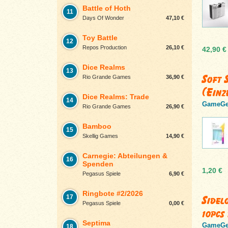
Battle of Hoth
11
Days Of Wonder
47,10 €
Toy Battle
12
Repos Production
26,10 €
42,90 €
Dice Realms
13
Soft 
Rio Grande Games
36,90 €
(Einz
Dice Realms: Trade
14
GameGe
Rio Grande Games
26,90 €
Bamboo
15
Skellig Games
14,90 €
Carnegie: Abteilungen &
16
Spenden
1,20 €
Pegasus Spiele
6,90 €
Ringbote #2/2026
Sidel
17
Pegasus Spiele
0,00 €
10pcs
Septima
GameGe
18