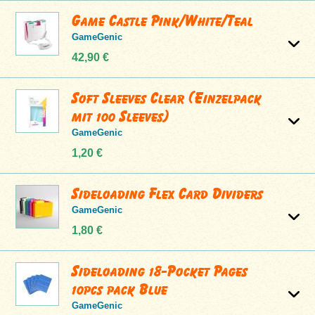
Game Castle Pink/White/Teal
GameGenic
42,90 €
Soft Sleeves Clear (Einzelpack
mit 100 Sleeves)
GameGenic
1,20 €
Sideloading Flex Card Dividers
GameGenic
1,80 €
Sideloading 18-Pocket Pages
10pcs pack Blue
GameGenic