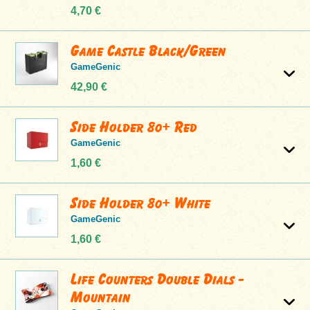
4,70 €
Game Castle Black/Green
GameGenic
42,90 €
Side Holder 80+ Red
GameGenic
1,60 €
Side Holder 80+ White
GameGenic
1,60 €
Life Counters Double Dials -
Mountain