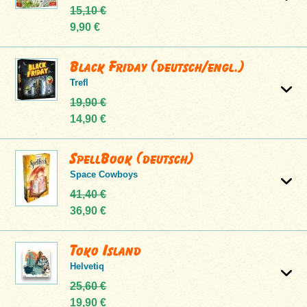
15,10 €
9,90 €
Black Friday (deutsch/engl.)
Trefl
19,90 €
14,90 €
SpellBook (deutsch)
Space Cowboys
41,40 €
36,90 €
Toko Island
Helvetiq
25,60 €
19,90 €