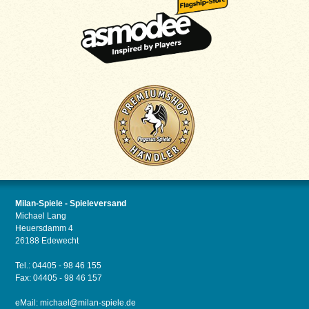
Milan-Spiele - Spieleversand
Michael Lang
Heuersdamm 4
26188 Edewecht
Tel.: 04405 - 98 46 155
Fax: 04405 - 98 46 157
eMail:
michael@milan-spiele.de