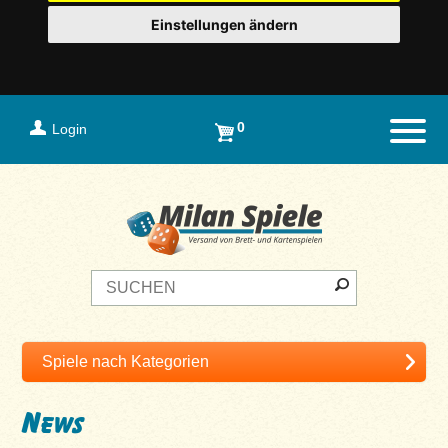
Einstellungen ändern
0
Login
Naviga
News