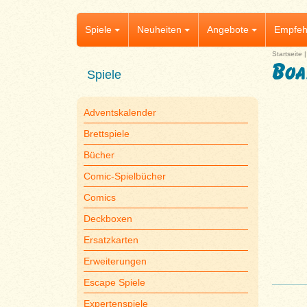
Spiele
Neuheiten
Angebote
Empfeh
Startseite
Boa
Spiele
Adventskalender
Brettspiele
Bücher
Comic-Spielbücher
Comics
Deckboxen
Ersatzkarten
Erweiterungen
Escape Spiele
Expertenspiele