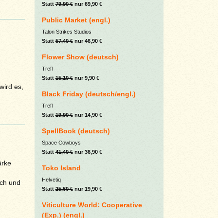
Statt
79,90 €
nur 69,90 €
Public Market (engl.)
Talon Strikes Studios
Statt
57,40 €
nur 46,90 €
Flower Show (deutsch)
Trefl
Statt
15,10 €
nur 9,90 €
wird es,
Black Friday (deutsch/engl.)
Trefl
Statt
19,90 €
nur 14,90 €
SpellBook (deutsch)
Space Cowboys
Statt
41,40 €
nur 36,90 €
ärke
Toko Island
Helvetiq
ich und
Statt
25,60 €
nur 19,90 €
Viticulture World: Cooperative
(Exp.) (engl.)