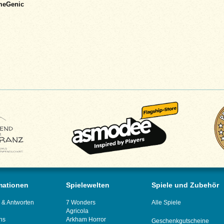
meGenic
mationen
Spielewelten
Spiele und Zubehör
 & Antworten
7 Wonders
Alle Spiele
Agricola
ns
Arkham Horror
Geschenkgutscheine