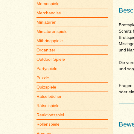
Memospiele
Besc
Merchandise
Miniaturen
Brettspi
Schutz f
Miniaturenspiele
Brettspi
Mitbringspiele
Mischgef
Organizer
und klar
Outdoor Spiele
Die ver
Partyspiele
und sorg
Puzzle
Fragen S
Quizspiele
oder ei
Rätselbücher
Rätselspiele
Reaktionsspiel
Bewe
Rollenspiele
Romane