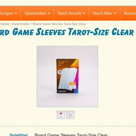
lungen
Spielwelten
Nach Anzahl
Nach Alter
Ausze
|
Spiele
/
Kartenhüllen
/
Board Game Sleeves Tarot-Size Clear
rd Game Sleeves Tarot-Size Clear
Spieltitel
Board Game Sleeves Tarot-Size Clear