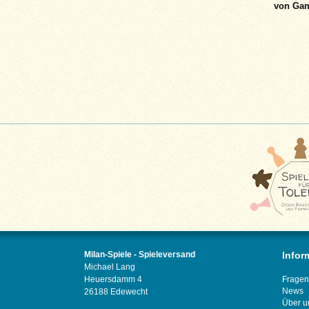
von Ga
Milan-Spiele - Spieleversand
Infor
Michael Lang
Heuersdamm 4
Fragen
News
26188 Edewecht
Über u