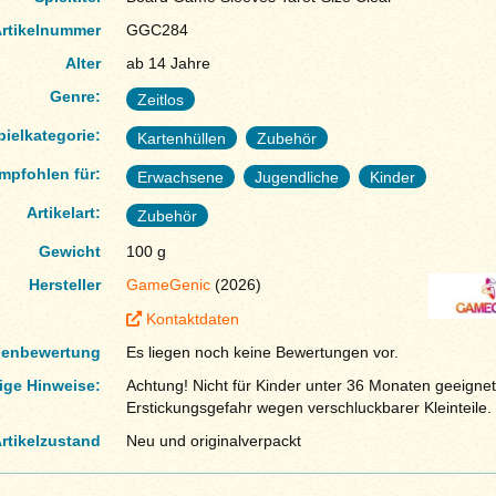
rtikelnummer
GGC284
Alter
ab 14 Jahre
Genre:
Zeitlos
pielkategorie:
Kartenhüllen
Zubehör
mpfohlen für:
Erwachsene
Jugendliche
Kinder
Artikelart:
Zubehör
Gewicht
100 g
Hersteller
GameGenic
(2026)
Kontaktdaten
enbewertung
Es liegen noch keine Bewertungen vor.
ige Hinweise:
Achtung! Nicht für Kinder unter 36 Monaten geeignet
Erstickungsgefahr wegen verschluckbarer Kleinteile.
rtikelzustand
Neu und originalverpackt