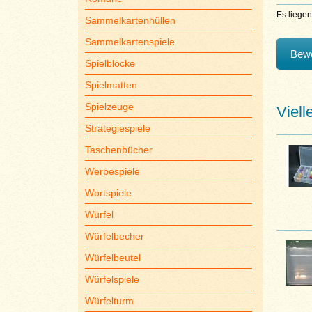
Es liege
Sammelkartenhüllen
Sammelkartenspiele
Bewe
Spielblöcke
Spielmatten
Spielzeuge
Viell
Strategiespiele
Taschenbücher
Werbespiele
Wortspiele
Würfel
Würfelbecher
Würfelbeutel
Würfelspiele
Würfelturm