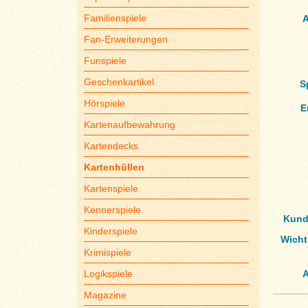
Familienspiele
A
Fan-Erweiterungen
Funspiele
Geschenkartikel
S
Hörspiele
E
Kartenaufbewahrung
Kartendecks
Kartenhüllen
Kartenspiele
Kennerspiele
Kund
Kinderspiele
Wicht
Krimispiele
Logikspiele
A
Magazine