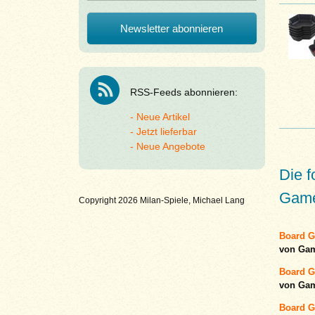
RSS-Feeds abonnieren:
Neue Artikel
Jetzt lieferbar
Neue Angebote
Die 
Game 
Copyright 2026 Milan-Spiele, Michael Lang
Board G
von Ga
Board G
von Ga
Board G