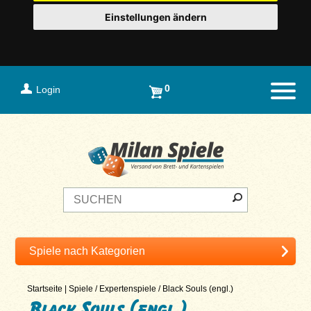
Einstellungen ändern
0
Login
Naviga
Startseite
|
Spiele
/
Expertenspiele
/
Black Souls (engl.)
Black Souls (engl.)