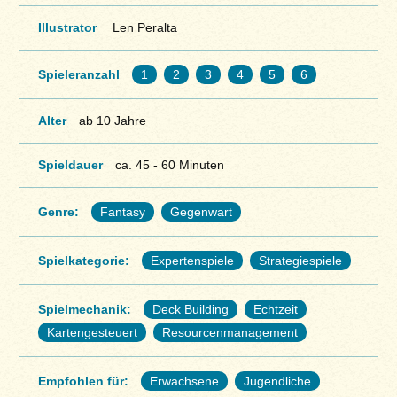
Illustrator
Len Peralta
Spieleranzahl
1
2
3
4
5
6
Alter
ab 10 Jahre
Spieldauer
ca. 45 - 60 Minuten
Genre:
Fantasy
Gegenwart
Spielkategorie:
Expertenspiele
Strategiespiele
Spielmechanik:
Deck Building
Echtzeit
Kartengesteuert
Resourcenmanagement
Empfohlen für:
Erwachsene
Jugendliche