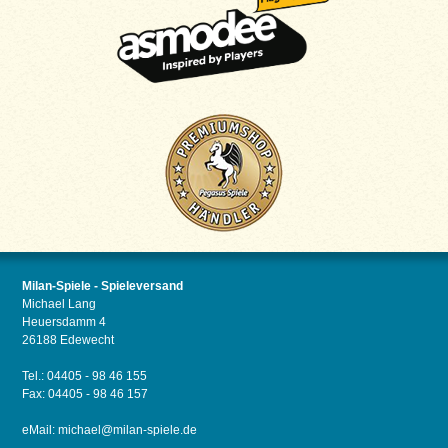
Milan-Spiele - Spieleversand
Michael Lang
Heuersdamm 4
26188 Edewecht
Tel.: 04405 - 98 46 155
Fax: 04405 - 98 46 157
eMail:
michael@milan-spiele.de