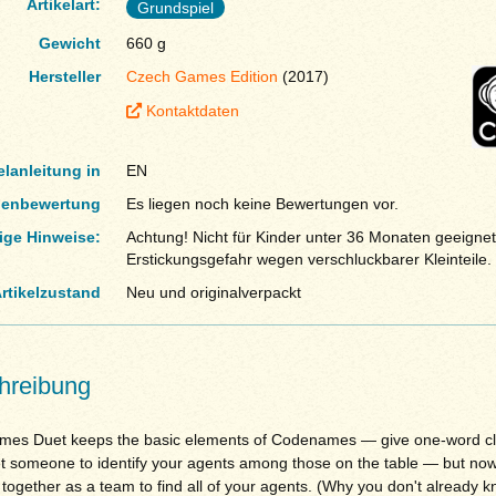
Artikelart:
Grundspiel
Gewicht
660 g
Hersteller
Czech Games Edition
(2017)
Kontaktdaten
elanleitung in
EN
enbewertung
Es liegen noch keine Bewertungen vor.
ige Hinweise:
Achtung! Nicht für Kinder unter 36 Monaten geeignet
Erstickungsgefahr wegen verschluckbarer Kleinteile.
rtikelzustand
Neu und originalverpackt
hreibung
es Duet keeps the basic elements of Codenames — give one-word cl
get someone to identify your agents among those on the table — but now
together as a team to find all of your agents. (Why you don't already 