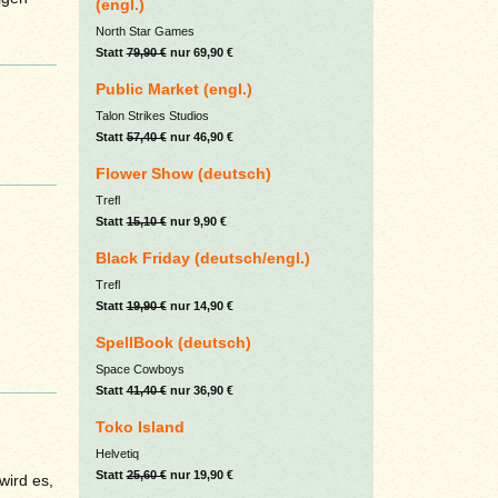
(engl.)
North Star Games
Statt
79,90 €
nur 69,90 €
Public Market (engl.)
Talon Strikes Studios
Statt
57,40 €
nur 46,90 €
Flower Show (deutsch)
Trefl
Statt
15,10 €
nur 9,90 €
Black Friday (deutsch/engl.)
Trefl
Statt
19,90 €
nur 14,90 €
SpellBook (deutsch)
Space Cowboys
Statt
41,40 €
nur 36,90 €
Toko Island
Helvetiq
Statt
25,60 €
nur 19,90 €
wird es,