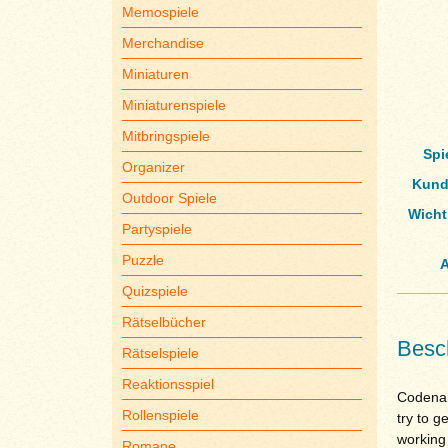
Memospiele
Merchandise
Miniaturen
Miniaturenspiele
Mitbringspiele
Spi
Organizer
Kund
Outdoor Spiele
Wicht
Partyspiele
Puzzle
A
Quizspiele
Rätselbücher
Besc
Rätselspiele
Reaktionsspiel
Codenam
Rollenspiele
try to 
working 
Romane