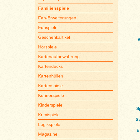
Familienspiele
Fan-Erweiterungen
Funspiele
Geschenkartikel
A
Hörspiele
Kartenaufbewahrung
Kartendecks
Kartenhüllen
Kartenspiele
Kennerspiele
Kinderspiele
S
Krimispiele
S
Logikspiele
E
Magazine