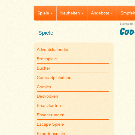
Spiele
Neuheiten
Angebote
Empfeh
Startseite
Cod
Spiele
Adventskalender
Brettspiele
Bücher
Comic-Spielbücher
Comics
Deckboxen
Ersatzkarten
Erweiterungen
Escape Spiele
Expertenspiele