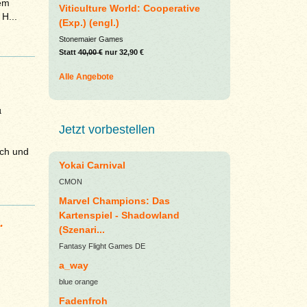
dem
Viticulture World: Cooperative
H...
(Exp.) (engl.)
Stonemaier Games
Statt
40,00 €
nur 32,90 €
Alle Angebote
µ
Jetzt vorbestellen
ich und
Yokai Carnival
CMON
Marvel Champions: Das
Kartenspiel - Shadowland
.
(Szenari...
Fantasy Flight Games DE
a_way
blue orange
Fadenfroh