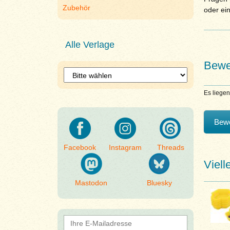
Zubehör
oder ei
Alle Verlage
Bewe
Es liege
Bewe
Facebook
Instagram
Threads
Viell
Mastodon
Bluesky