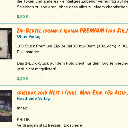
die Token und anderes kleinteiliges Zubehör vernünftig auf 
Spieltisch zu sortieren, ohne dass alles zu einem chaotischen 
6,90 €
Zip-Beutel 100mm x 150mm PREMIUM (100 Stk.)
Ohne Verlag
100 Stück Premium Zip-Beutel 100x140mm (10x14cm) in 90
Folienstärke
Das 1-Euro-Stück auf dem Foto dient nur dem Größenvergle
wird nicht mitgeliefert!
3,90 €
spielbox 2018 Heft 1 (inkl. Mini-Erw. für Altip..
Nostheide Verlag
Inhalt
KRITIK
Verdrängen statt fressen: Biosphere