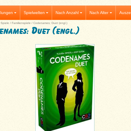
lungen
Spielwelten
Nach Anzahl
Nach Alter
Ausze
|
Spiele
/
Familienspiele
/
Codenames: Duet (engl.)
enames: Duet (engl.)