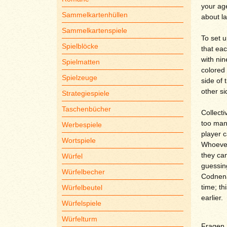
your age
Sammelkartenhüllen
about la
Sammelkartenspiele
To set u
Spielblöcke
that eac
with ni
Spielmatten
colored 
Spielzeuge
side of 
other si
Strategiespiele
Taschenbücher
Collecti
too man
Werbespiele
player c
Wortspiele
Whoever 
they can
Würfel
guessing
Würfelbecher
Codnena
time; th
Würfelbeutel
earlier.
Würfelspiele
Würfelturm
Fragen S