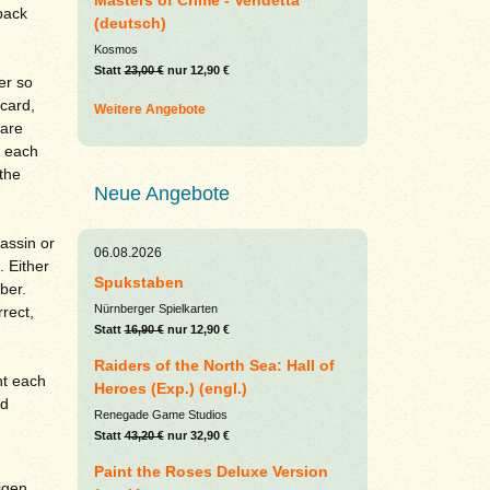
Masters of Crime - Vendetta
back
(deutsch)
Kosmos
Statt
23,00 €
nur 12,90 €
er so
card,
Weitere Angebote
uare
n each
the
Neue Angebote
sassin or
06.08.2026
 Either
Spukstaben
ber.
Nürnberger Spielkarten
rrect,
Statt
16,90 €
nur 12,90 €
Raiders of the North Sea: Hall of
nt each
Heroes (Exp.) (engl.)
ed
Renegade Game Studios
Statt
43,20 €
nur 32,90 €
Paint the Roses Deluxe Version
igen