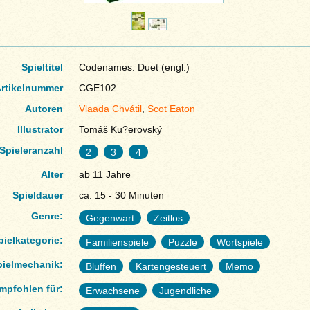
Spieltitel
Codenames: Duet (engl.)
rtikelnummer
CGE102
Autoren
Vlaada Chvátil
,
Scot Eaton
Illustrator
Tomáš Ku?erovský
Spieleranzahl
2
3
4
Alter
ab 11 Jahre
Spieldauer
ca. 15 - 30 Minuten
Genre:
Gegenwart
Zeitlos
pielkategorie:
Familienspiele
Puzzle
Wortspiele
pielmechanik:
Bluffen
Kartengesteuert
Memo
mpfohlen für:
Erwachsene
Jugendliche