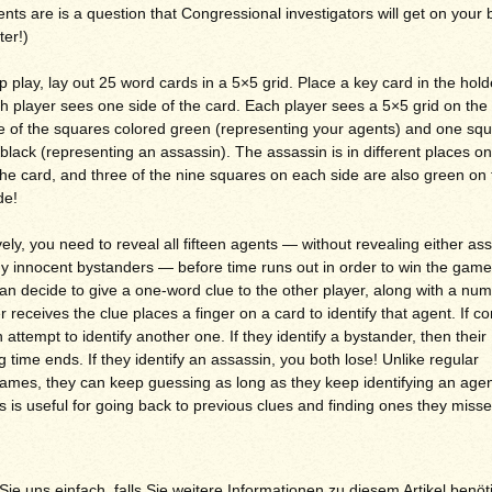
nts are is a question that Congressional investigators will get on your 
ter!)
p play, lay out 25 word cards in a 5×5 grid. Place a key card in the hold
h player sees one side of the card. Each player sees a 5×5 grid on the 
ne of the squares colored green (representing your agents) and one sq
black (representing an assassin). The assassin is in different places o
the card, and three of the nine squares on each side are also green on 
de!
vely, you need to reveal all fifteen agents — without revealing either as
y innocent bystanders — before time runs out in order to win the game.
an decide to give a one-word clue to the other player, along with a num
receives the clue places a finger on a card to identify that agent. If co
 attempt to identify another one. If they identify a bystander, then their
 time ends. If they identify an assassin, you both lose! Unlike regular
mes, they can keep guessing as long as they keep identifying an age
is is useful for going back to previous clues and finding ones they miss
ie uns einfach, falls Sie weitere Informationen zu diesem Artikel benöt