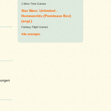
1 More Time Games
Star Wars: Unlimited -
Homeworlds (Prerelease Box)
(engl.)
Fantasy Flight Games
Alle anzeigen
sungen