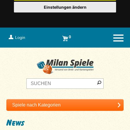
Einstellungen ändern
0
Login
Naviga
News