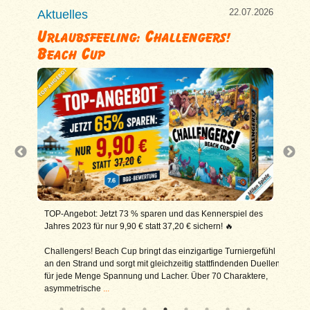
7.2026
22.07.2026
Aktuelles
Aktu
s
Urlaubsfeeling: Challengers!
Reb
Beach Cup
Zei
3,20 €
TOP-Angebot: Jetzt 73 % sparen und das Kennerspiel des
Kenn
🔥
Jahres 2023 für nur 9,90 € statt 37,20 € sichern! 🔥
aber
t das
Challengers! Beach Cup bringt das einzigartige Turniergefühl
Rebi
an den Strand und sorgt mit gleichzeitig stattfindenden Duellen
Lege
für jede Menge Spannung und Lacher. Über 70 Charaktere,
Kniz
asymmetrische
...
Land