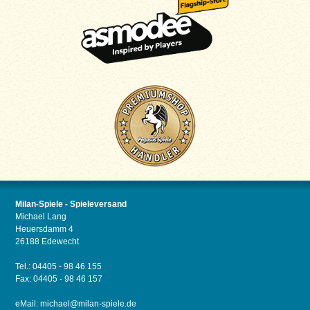
Milan-Spiele - Spieleversand
Michael Lang
Heuersdamm 4
26188 Edewecht
Tel.: 04405 - 98 46 155
Fax: 04405 - 98 46 157
eMail:
michael@milan-spiele.de