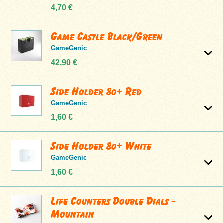
4,70 €
Game Castle Black/Green
GameGenic
42,90 €
Side Holder 80+ Red
GameGenic
1,60 €
Side Holder 80+ White
GameGenic
1,60 €
Life Counters Double Dials -
Mountain