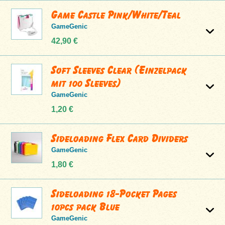
Game Castle Pink/White/Teal
GameGenic
42,90 €
Soft Sleeves Clear (Einzelpack
mit 100 Sleeves)
GameGenic
1,20 €
Sideloading Flex Card Dividers
GameGenic
1,80 €
Sideloading 18-Pocket Pages
10pcs pack Blue
GameGenic