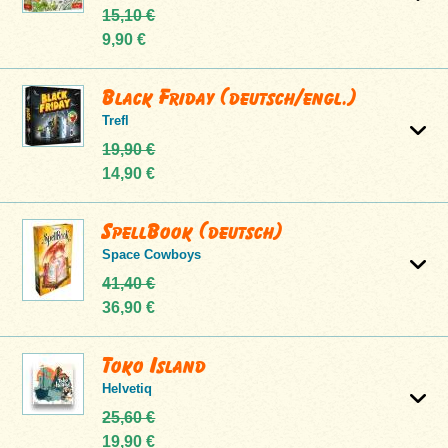
15,10 €
9,90 €
Black Friday (deutsch/engl.)
Trefl
19,90 €
14,90 €
SpellBook (deutsch)
Space Cowboys
41,40 €
36,90 €
Toko Island
Helvetiq
25,60 €
19,90 €