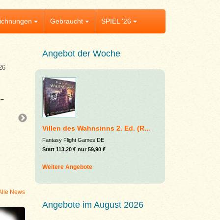
ichnungen
Gebraucht
SPIEL '26
Angebot der Woche
26
Aktuelles
Asmodee Summer Sale
 –
Jetzt im Asmodee Summer Sale bei rund 80 Ar
zu 73 % sparen – perfekte Gelegenheit für 
Highlights im Spieleregal! 🔥
Villen des Wahnsinns 2. Ed. (R...
Ob epische Strategiespiele, spannende Fami
Fantasy Flight Games DE
oder packende Kartenspiele – im Asmodee
Statt
113,20 €
nur 59,90 €
Sale ist für nahezu jede Spielrunde etwas da
euch auf starke
...
Weitere Angebote
Alle News
Angebote im August 2026