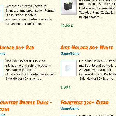
doppelseitige All-in-One-
Sicherer Schutz für Karten im
Brettspieler, Kartenspiele
Standard- und japanischen Format.
Tabletop-Fans. Zusätzlich
Diese Ordnerseiten in
mitoptionalem
...
ansprechenden Farben bieten je
18 Taschen mit seitlichem
...
42,90 €
Holder 80+ Red
Side Holder 80+ White
nic
GameGenic
Der Side Holder 80+ ist eine
Der Side Holder 80+ ist e
intelligente und schnelle Lösung
intelligente und schnelle
zur Aufbewahrung und
zur Aufbewahrung und
Organisation von Kartendecks. Der
Organisation von Kartend
Side Holder 80+ ist eine
...
Side Holder 80+ ist eine
..
1,60 €
Counters Double Dials -
Fourtress 320+ Clear
tain
GameGenic
nic
Komplette Decks, Würfel,