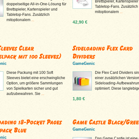
Brettspieler, Kartenspiele
doppelseitige All-in-One-Lösung für
Tabletop-Fans. Zusätzlich
Brettspieler, Kartenspieler und
mitoptionalem
...
Tabletop-Fans. Zusätzlich
mitoptionalem
...
42,90 €
Sleeves Clear
Sideloading Flex Card
elpack mit 100 Sleeves)
Dividers
nic
GameGenic
Diese Packung mit 100 Soft
Die Flex Card Dividers sin
Sleeves bietet eine erschwingliche
einer zusätzlichen Version
Option, um größere Sammlungen
Sideloading-Aufbewahru
von Spielkarten sicher und gut
optimiert. Diese langlebi
aufzubewahren. Sie
...
1,80 €
oading 18-Pocket Pages
Game Castle Black/Gre
 pack Blue
GameGenic
nic
Das Game Castle ist eine 