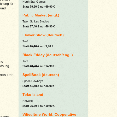
North Star Games
Lösung für
Statt
79,90 €
nur 69,90 €
r und
Public Market (engl.)
Talon Strikes Studios
Statt
57,40 €
nur 46,90 €
Flower Show (deutsch)
Trefl
Statt
15,10 €
nur 9,90 €
Black Friday (deutsch/engl.)
Trefl
ine
 Lösung
Statt
19,90 €
nur 14,90 €
SpellBook (deutsch)
ecks. Der
.
Space Cowboys
Statt
41,40 €
nur 36,90 €
Toko Island
Helvetiq
Statt
25,60 €
nur 19,90 €
Viticulture World: Cooperative
 Tokens