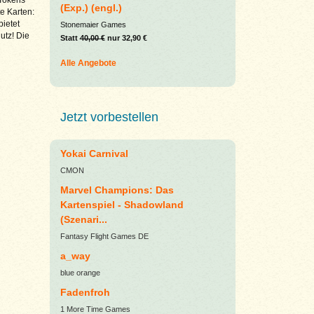
(Exp.) (engl.)
e Karten:
bietet
Stonemaier Games
utz! Die
Statt
40,00 €
nur 32,90 €
Alle Angebote
Jetzt vorbestellen
Yokai Carnival
CMON
Marvel Champions: Das
Kartenspiel - Shadowland
(Szenari...
Fantasy Flight Games DE
a_way
blue orange
Fadenfroh
1 More Time Games