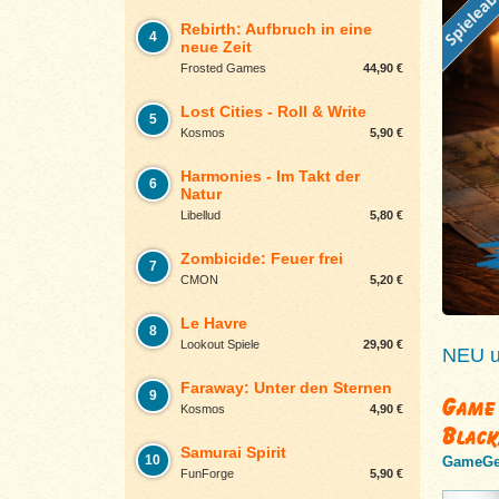
Rebirth: Aufbruch in eine
4
neue Zeit
Frosted Games
44,90 €
Lost Cities - Roll & Write
5
Kosmos
5,90 €
Harmonies - Im Takt der
6
Natur
Libellud
5,80 €
Zombicide: Feuer frei
7
CMON
5,20 €
Le Havre
8
Lookout Spiele
29,90 €
NEU un
Faraway: Unter den Sternen
9
Game 
Kosmos
4,90 €
Black
Samurai Spirit
10
GameGe
FunForge
5,90 €