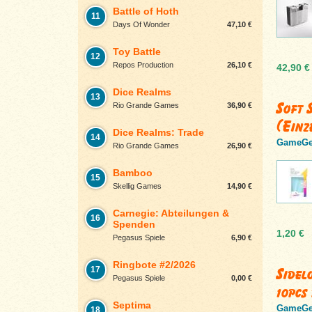
Battle of Hoth
11
Days Of Wonder
47,10 €
Toy Battle
12
Repos Production
26,10 €
42,90 €
Dice Realms
13
Soft 
Rio Grande Games
36,90 €
(Einz
Dice Realms: Trade
14
GameGe
Rio Grande Games
26,90 €
Bamboo
15
Skellig Games
14,90 €
Carnegie: Abteilungen &
16
Spenden
1,20 €
Pegasus Spiele
6,90 €
Ringbote #2/2026
Sidel
17
Pegasus Spiele
0,00 €
10pcs
Septima
GameGe
18