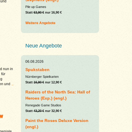
r und
Pile up Games
Statt
63,90 €
nur 16,90 €
Weitere Angebote
Neue Angebote
06.08.2026
d nun in
Spukstaben
 für
Nürnberger Spielkarten
ng
Statt
16,90 €
nur 12,90 €
gen und
...
Raiders of the North Sea: Hall of
Heroes (Exp.) (engl.)
Renegade Game Studios
Statt
43,20 €
nur 32,90 €
en
Paint the Roses Deluxe Version
(engl.)
geniale,