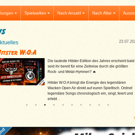
lungen
Spielwelten
Nach Anzahl
Nach Alter
Ausze
ws
23.07.20
ktuelles
itster W:O:A
Die lauteste Hitster-Edition des Jahres erscheint bald
seid ihr bereit für eine Zeitreise durch die größten
Rock- und Metal-Hymnen? 🔥
Hitster W:O:A bringt die Energie des legendären
Wacken Open Air direkt auf euren Spieltisch. Ordnet
legendäre Songs chronologisch ein, singt, feiert und
erlebt
...