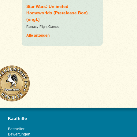
Star Wars: Unlimited -
Homeworlds (Prerelease Box)
(engl.)
Fantasy Flight Games
Alle anzeigen
Kaufhilfe
Bestseller
Bewertungen