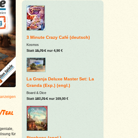
3 Minute Crazy Café (deutsch)
Kosmos
Statt
15,70 €
nur 4,90 €
La Granja Deluxe Master Set: La
Granda (Exp.) (engl.)
Board & Dice
 anzeigen
Statt
187,70 €
nur 169,00 €
/Teal
geniale,
Lösung für
Stephens (engl.)