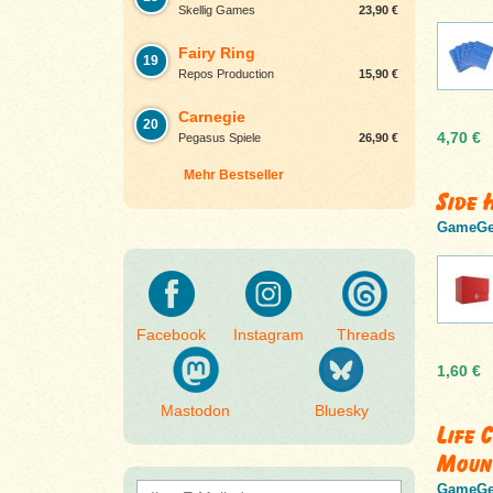
Skellig Games
23,90 €
Fairy Ring
19
Repos Production
15,90 €
Carnegie
20
4,70 €
Pegasus Spiele
26,90 €
Mehr Bestseller
Side 
GameGe
Facebook
Instagram
Threads
1,60 €
Mastodon
Bluesky
Life 
Moun
GameGe