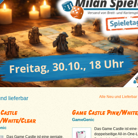
Alle Neu und Lieferbar
d lieferbar
Castle
Game Castle Pink/White
/White/Clear
GameGenic
nic
Das Game Castle ist eine 
doppelseitige All-in-One-
Das Game Castle ist eine geniale,