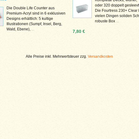
oder 320 doppelt gesleevt
Die Double Life Counter aus
Die Fourtress 230+ Clear 
Premium-Acryl sind in 6 exklusiven
vielen Dingen soliden Sch
Designs erhältlich: 5 kultige
robuste Box
...
Illustrationen (Sumpf, Insel, Berg,
Wald, Ebene),
...
7,80 €
Alle Preise inkl. Mehrwertsteuer zzg.
Versandkosten