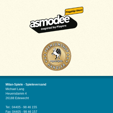
Milan-Spiele - Spieleversand
Michael Lang
Heuersdamm 4
26188 Edewecht
Tel.: 04405 - 98 46 155
Fax: 04405 - 98 46 157