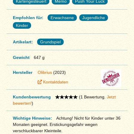
Kartengesteuert
Memo
Push Your Luck
Empfohlen für:
Erwachsene
Jugendliche
Kinder
Artikelart:
Grundspiel
Gewicht
647 g
Hersteller
Olibrius
(2023)
Kontaktdaten
Kundenbewertung
(1 Bewertung.
Jetzt
bewerten!
)
Wichtige Hinweise:
Achtung! Nicht für Kinder unter 36
Monaten geeignet. Erstickungsgefahr wegen
verschluckbarer Kleinteile.