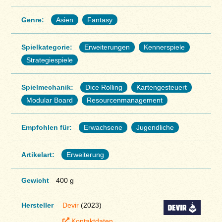
Genre:
Asien
Fantasy
Spielkategorie:
Erweiterungen
Kennerspiele
Strategiespiele
Spielmechanik:
Dice Rolling
Kartengesteuert
Modular Board
Resourcenmanagement
Empfohlen für:
Erwachsene
Jugendliche
Artikelart:
Erweiterung
Gewicht
400 g
Hersteller
Devir
(2023)
Kontaktdaten