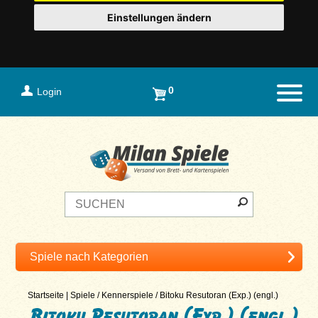
Einstellungen ändern
0
Login
Naviga
Startseite
|
Spiele
/
Kennerspiele
/
Bitoku Resutoran (Exp.) (engl.)
Bitoku Resutoran (Exp.) (engl.)