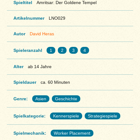
Spieltitel
Amritsar: Der Goldene Tempel
Artikelnummer
LNO029
Autor
David Heras
Spieleranzahl
1
2
3
4
Alter
ab 14 Jahre
Spieldauer
ca. 60 Minuten
Genre:
Asien
Geschichte
Spielkategorie:
Kennerspiele
Strategiespiele
Spielmechanik:
Worker Placement