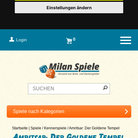
Einstellungen ändern
0
Login
Naviga
Startseite
|
Spiele
/
Kennerspiele
/
Amritsar: Der Goldene Tempel
Amritsar: Der Goldene Tempel