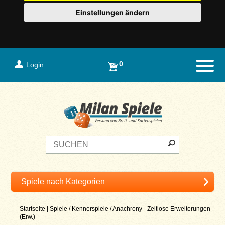
Einstellungen ändern
0
Login
Naviga
Startseite
|
Spiele
/
Kennerspiele
/
Anachrony - Zeitlose Erweiterungen
(Erw.)