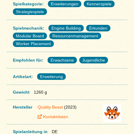
Spielkategorie:
Erweiterungen
Kennerspiele
Strategiespiele
Spielmechanik:
Engine Building
Erkunden
Modular Board
Resourcenmanagement
Worker Placement
Empfohlen für:
Erwachsene
Jugendliche
Artikelart:
Erweiterung
Gewicht
1260 g
Hersteller
Quality Beast
(2023)
Kontaktdaten
Spielanleitung in
DE