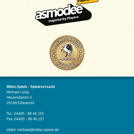
Milan-Spiele - Spieleversand
Michael Lang
Heuersdamm 4
26188 Edewecht
Tel.: 04405 - 98 46 155
Fax: 04405 - 98 46 157
eMail:
michael@milan-spiele.de