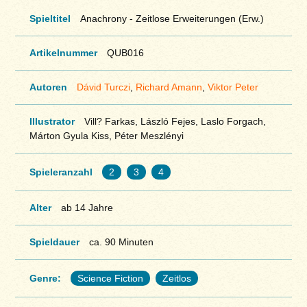
Spieltitel
Anachrony - Zeitlose Erweiterungen (Erw.)
Artikelnummer
QUB016
Autoren
Dávid Turczi
,
Richard Amann
,
Viktor Peter
Illustrator
Vill? Farkas, László Fejes, Laslo Forgach,
Márton Gyula Kiss, Péter Meszlényi
Spieleranzahl
2
3
4
Alter
ab 14 Jahre
Spieldauer
ca. 90 Minuten
Genre:
Science Fiction
Zeitlos