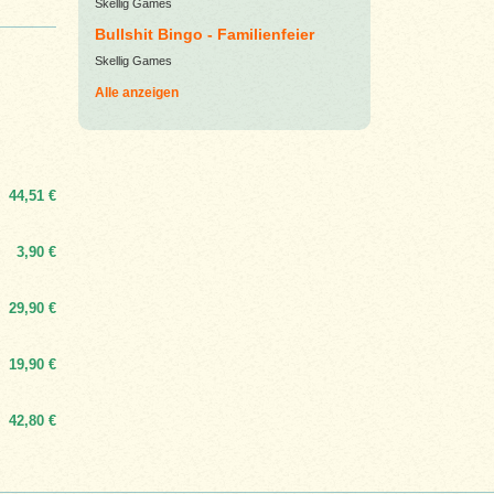
Skellig Games
Bullshit Bingo - Familienfeier
Skellig Games
Alle anzeigen
44,51 €
3,90 €
29,90 €
19,90 €
42,80 €