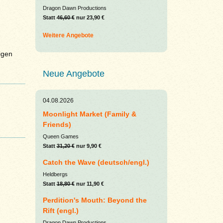
Dragon Dawn Productions
Statt
46,60 €
nur 23,90 €
Weitere Angebote
igen
Neue Angebote
04.08.2026
Moonlight Market (Family &
Friends)
Queen Games
Statt
31,20 €
nur 9,90 €
Catch the Wave (deutsch/engl.)
Heldbergs
Statt
18,80 €
nur 11,90 €
Perdition's Mouth: Beyond the
Rift (engl.)
Dragon Dawn Productions