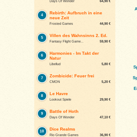
Days Of Wonder
64,90 €
A
Rebirth: Aufbruch in eine
4
neue Zeit
Frosted Games
44,90 €
Villen des Wahnsinns 2. Ed.
5
Fantasy Flight Game...
59,90 €
Harmonies - Im Takt der
6
Natur
Libellud
5,80 €
S
Zombicide: Feuer frei
S
7
CMON
5,20 €
E
Le Havre
8
Lookout Spiele
29,90 €
Battle of Hoth
9
Days Of Wonder
47,10 €
Dice Realms
10
Rio Grande Games
36,90 €