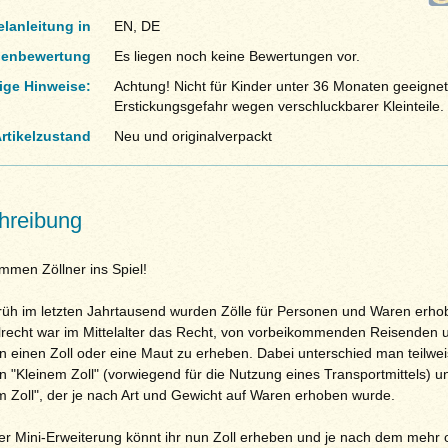
elanleitung in
EN, DE
enbewertung
Es liegen noch keine Bewertungen vor.
ige Hinweise:
Achtung! Nicht für Kinder unter 36 Monaten geeignet
Erstickungsgefahr wegen verschluckbarer Kleinteile.
rtikelzustand
Neu und originalverpackt
hreibung
mmen Zöllner ins Spiel!
rüh im letzten Jahrtausend wurden Zölle für Personen und Waren erho
lrecht war im Mittelalter das Recht, von vorbeikommenden Reisenden 
n einen Zoll oder eine Maut zu erheben. Dabei unterschied man teilwe
n "Kleinem Zoll" (vorwiegend für die Nutzung eines Transportmittels) u
 Zoll", der je nach Art und Gewicht auf Waren erhoben wurde.
ser Mini-Erweiterung könnt ihr nun Zoll erheben und je nach dem mehr 