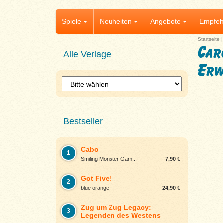
Spiele
Neuheiten
Angebote
Empfeh
Startseite
Car
Alle Verlage
Erw
Bestseller
Cabo
1
Smiling Monster Gam...
7,90 €
Got Five!
2
blue orange
24,90 €
Zug um Zug Legacy:
3
Legenden des Westens