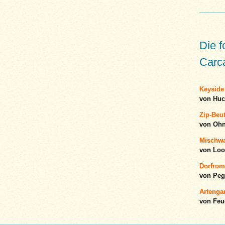
Die 
Carca
Keyside
von Huc
Zip-Beu
von Ohn
Mischwa
von Loo
Dorfrom
von Peg
Artenga
von Feu