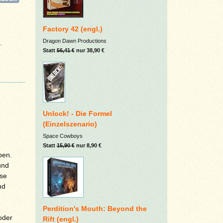
Factory 42 (engl.)
Dragon Dawn Productions
.
Statt
56,41 €
nur 38,90 €
Unlock! - Die Formel
(Einzelszenario)
Space Cowboys
Statt
15,90 €
nur 8,90 €
ben.
und
ise
nd
Perdition's Mouth: Beyond the
oder
Rift (engl.)