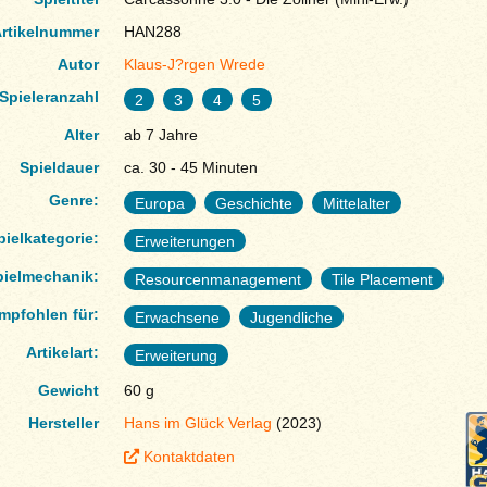
rtikelnummer
HAN288
Autor
Klaus-J?rgen Wrede
Spieleranzahl
2
3
4
5
Alter
ab 7 Jahre
Spieldauer
ca. 30 - 45 Minuten
Genre:
Europa
Geschichte
Mittelalter
pielkategorie:
Erweiterungen
pielmechanik:
Resourcenmanagement
Tile Placement
mpfohlen für:
Erwachsene
Jugendliche
Artikelart:
Erweiterung
Gewicht
60 g
Hersteller
Hans im Glück Verlag
(2023)
Kontaktdaten