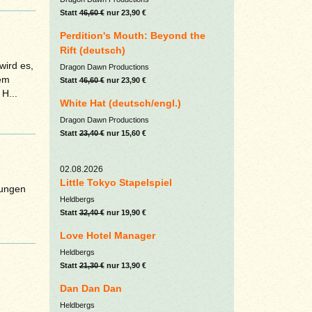
Statt
46,60 €
nur 23,90 €
Perdition's Mouth: Beyond the
Rift (deutsch)
wird es,
Dragon Dawn Productions
dem
Statt
46,60 €
nur 23,90 €
H...
White Hat (deutsch/engl.)
Dragon Dawn Productions
Statt
23,40 €
nur 15,60 €
02.08.2026
Little Tokyo Stapelspiel
sungen
Heldbergs
Statt
32,40 €
nur 19,90 €
Love Hotel Manager
Heldbergs
Statt
21,30 €
nur 13,90 €
Dan Dan Dan
Heldbergs