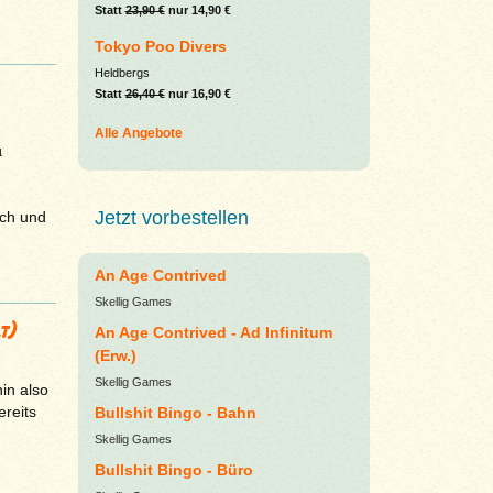
Statt
23,90 €
nur 14,90 €
Tokyo Poo Divers
Heldbergs
Statt
26,40 €
nur 16,90 €
Alle Angebote
µ
Jetzt vorbestellen
ich und
An Age Contrived
Skellig Games
t)
An Age Contrived - Ad Infinitum
(Erw.)
Skellig Games
in also
ereits
Bullshit Bingo - Bahn
Skellig Games
Bullshit Bingo - Büro