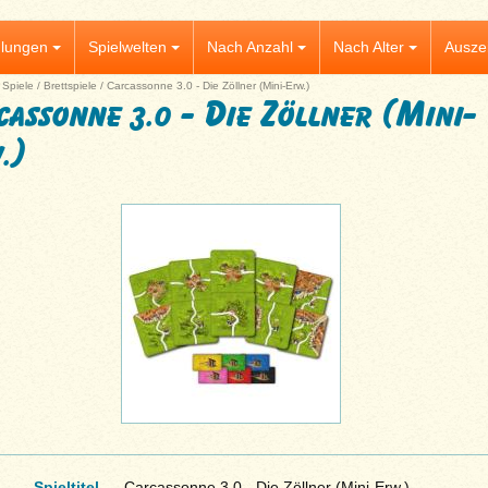
lungen
Spielwelten
Nach Anzahl
Nach Alter
Ausze
|
Spiele
/
Brettspiele
/
Carcassonne 3.0 - Die Zöllner (Mini-Erw.)
cassonne 3.0 - Die Zöllner (Mini-
.)
Spieltitel
Carcassonne 3.0 - Die Zöllner (Mini-Erw.)