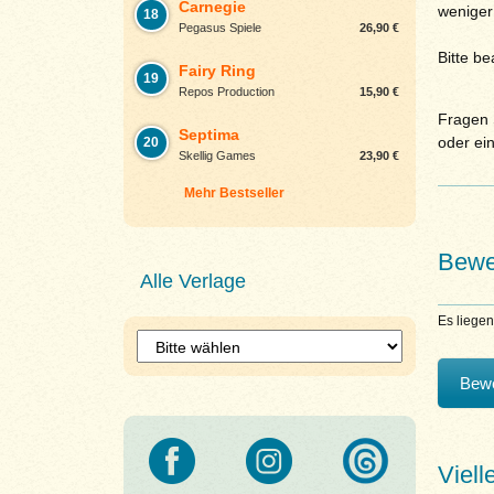
Carnegie
weniger
18
Pegasus Spiele
26,90 €
Bitte b
Fairy Ring
19
Repos Production
15,90 €
Fragen S
Septima
oder ei
20
Skellig Games
23,90 €
Mehr Bestseller
Bewe
Alle Verlage
Es liege
Bewe
Viell