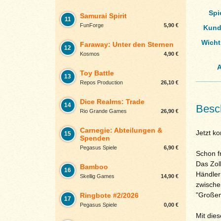
Spi
Samurai Spirit
11
FunForge
5,90 €
Kund
Wicht
Faraway: Unter den Sternen
12
Kosmos
4,90 €
A
Toy Battle
13
Repos Production
26,10 €
Dice Realms: Trade
14
Besc
Rio Grande Games
26,90 €
Carnegie: Abteilungen &
Jetzt ko
15
Spenden
Pegasus Spiele
6,90 €
Schon f
Das Zol
Bamboo
16
Händler
Skellig Games
14,90 €
zwische
"Großem
Ringbote #2/2026
17
Pegasus Spiele
0,00 €
Mit die