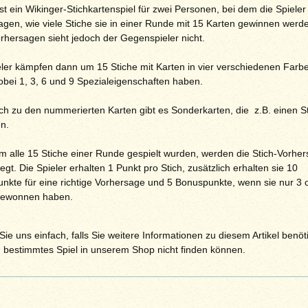
ist ein Wikinger-Stichkartenspiel für zwei Personen, bei dem die Spieler
agen, wie viele Stiche sie in einer Runde mit 15 Karten gewinnen werde
orhersagen sieht jedoch der Gegenspieler nicht.
eler kämpfen dann um 15 Stiche mit Karten in vier verschiedenen Farb
wobei 1, 3, 6 und 9 Spezialeigenschaften haben.
ich zu den nummerierten Karten gibt es Sonderkarten, die z.B. einen S
en.
 alle 15 Stiche einer Runde gespielt wurden, werden die Stich-Vorhe
egt. Die Spieler erhalten 1 Punkt pro Stich, zusätzlich erhalten sie 10
nkte für eine richtige Vorhersage und 5 Bonuspunkte, wenn sie nur 3 
gewonnen haben.
ie uns einfach, falls Sie weitere Informationen zu diesem Artikel benöt
n bestimmtes Spiel in unserem Shop nicht finden können.