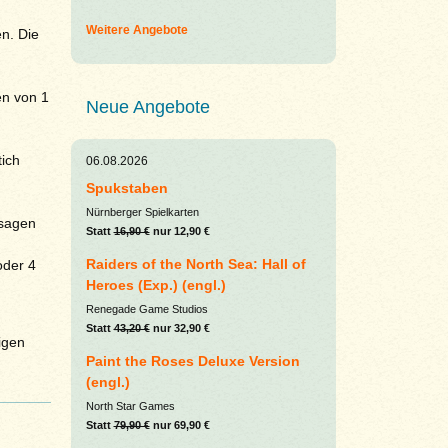
Weitere Angebote
n. Die
en von 1
Neue Angebote
tich
06.08.2026
Spukstaben
Nürnberger Spielkarten
rsagen
Statt
16,90 €
nur 12,90 €
Raiders of the North Sea: Hall of
oder 4
Heroes (Exp.) (engl.)
Renegade Game Studios
Statt
43,20 €
nur 32,90 €
igen
Paint the Roses Deluxe Version
(engl.)
North Star Games
Statt
79,90 €
nur 69,90 €