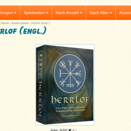
lungen
Spielwelten
Nach Anzahl
Nach Alter
Ausze
|
Spiele
/
Kartenspiele
/
Herrlof (engl.)
rlof (engl.)