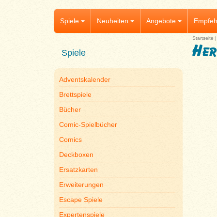
Spiele
Neuheiten
Angebote
Empfeh
Startseite
Her
Spiele
Adventskalender
Brettspiele
Bücher
Comic-Spielbücher
Comics
Deckboxen
Ersatzkarten
Erweiterungen
Escape Spiele
Expertenspiele