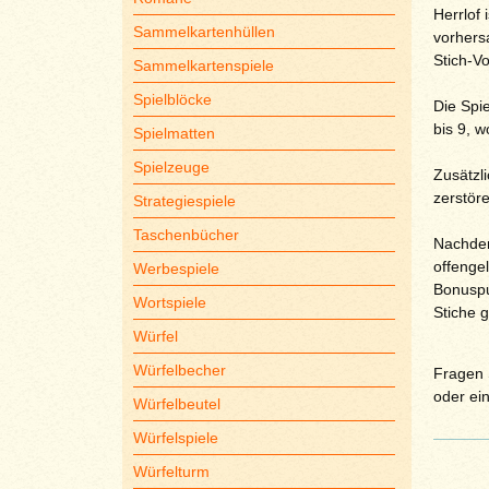
Herrlof 
Sammelkartenhüllen
vorhers
Stich-V
Sammelkartenspiele
Spielblöcke
Die Spi
bis 9, 
Spielmatten
Spielzeuge
Zusätzl
zerstör
Strategiespiele
Taschenbücher
Nachdem
offengel
Werbespiele
Bonuspu
Wortspiele
Stiche 
Würfel
Würfelbecher
Fragen S
oder ei
Würfelbeutel
Würfelspiele
Würfelturm