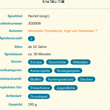
Spieltitel
Herrlof (engl.)
rtikelnummer
JOD008
Autoren
Alexander Kneepkens
,
Inge van Dasselaar ?
Spieleranzahl
2
Alter
ab 10 Jahre
Spieldauer
ca. 30 Minuten
Genre:
Europa
Geschichte
Mittelalter
pielkategorie:
Kartenspiele
Strategiespiele
pielmechanik:
Bluffen
Kartengesteuert
Stechen
mpfohlen für:
Erwachsene
Jugendliche
Artikelart:
Grundspiel
Gewicht
190 g