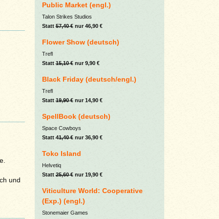
Public Market (engl.)
Talon Strikes Studios
Statt
57,40 €
nur 46,90 €
Flower Show (deutsch)
Trefl
Statt
15,10 €
nur 9,90 €
Black Friday (deutsch/engl.)
Trefl
Statt
19,90 €
nur 14,90 €
SpellBook (deutsch)
Space Cowboys
Statt
41,40 €
nur 36,90 €
Toko Island
e.
Helvetiq
Statt
25,60 €
nur 19,90 €
ich und
Viticulture World: Cooperative
(Exp.) (engl.)
Stonemaier Games