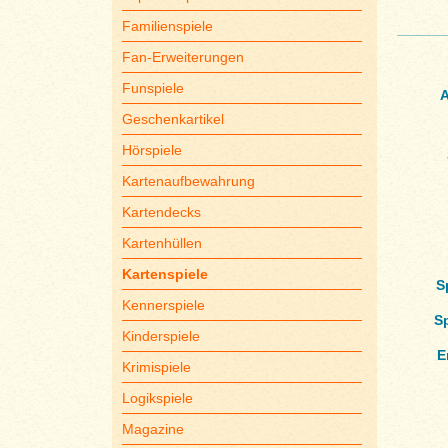
Familienspiele
Fan-Erweiterungen
Funspiele
A
Geschenkartikel
Hörspiele
Kartenaufbewahrung
Kartendecks
Kartenhüllen
Kartenspiele
S
Kennerspiele
S
Kinderspiele
E
Krimispiele
Logikspiele
Magazine