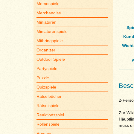
Memospiele
Merchandise
Miniaturen
Spi
Miniaturenspiele
Kund
Mitbringspiele
Wicht
Organizer
Outdoor Spiele
A
Partyspiele
Puzzle
Besc
Quizspiele
Rätselbücher
2-Perso
Rätselspiele
Zur Wik
Reaktionsspiel
Häuptli
Rollenspiele
muss u
Romane