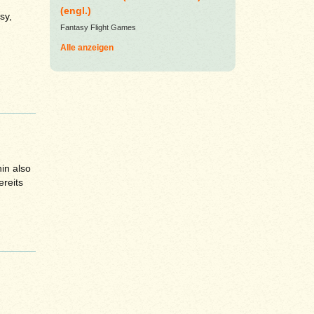
(engl.)
sy,
Fantasy Flight Games
Alle anzeigen
in also
ereits