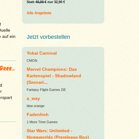
Statt
40,00 €
nur 32,90 €
Alle Angebote
t
uelle
e auf ein
Jetzt vorbestellen
Yokai Carnival
CMON
ree...
Marvel Champions: Das
Kartenspiel - Shadowland
(Szenari...
d
Fantasy Flight Games DE
r
erspart
a_way
blue orange
Fadenfroh
1 More Time Games
Star Wars: Unlimited -
Homeworlds (Prerelease Box)