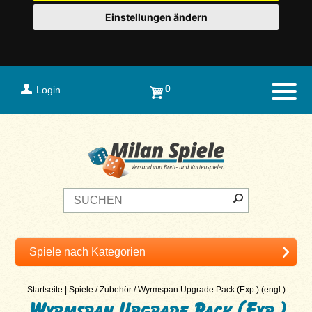
Einstellungen ändern
0
Login
Naviga
Startseite
|
Spiele
/
Zubehör
/
Wyrmspan Upgrade Pack (Exp.) (engl.)
Wyrmspan Upgrade Pack (Exp.)