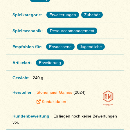
Spielkategorie:
Erweiterungen
Zubehör
Spielmechanik:
Resourcenmanagement
Empfohlen für:
Erwachsene
Jugendliche
Artikelart:
Erweiterung
Gewicht
240 g
Hersteller
Stonemaier Games
(2024)
Kontaktdaten
Kundenbewertung
Es liegen noch keine Bewertungen
vor.