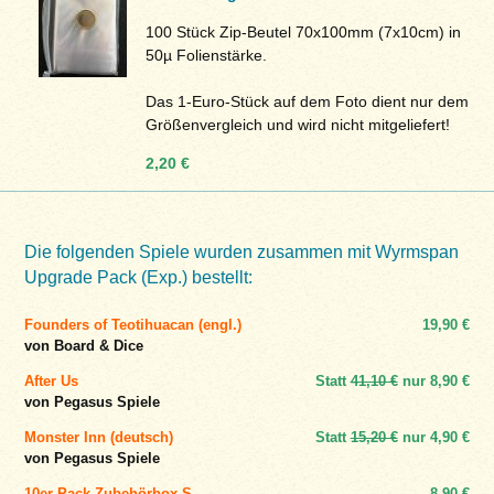
100 Stück Zip-Beutel 70x100mm (7x10cm) in
50µ Folienstärke.
Das 1-Euro-Stück auf dem Foto dient nur dem
Größenvergleich und wird nicht mitgeliefert!
2,20 €
Die folgenden Spiele wurden zusammen mit Wyrmspan
Upgrade Pack (Exp.) bestellt:
Founders of Teotihuacan (engl.)
19,90 €
von Board & Dice
After Us
Statt
41,10 €
nur
8,90 €
von Pegasus Spiele
Monster Inn (deutsch)
Statt
15,20 €
nur
4,90 €
von Pegasus Spiele
10er-Pack Zubehörbox S
8,90 €