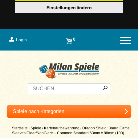
Einstellungen ändern
0
Login
Naviga
Startseite
|
Spiele
/
Kartenaufbewahrung
/
Dragon Shield: Board Game
Sleeves Clear/NonGlare – Common Standard 63mm x 88mm (100)