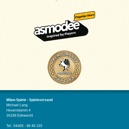
Milan-Spiele - Spieleversand
Michael Lang
Heuersdamm 4
26188 Edewecht
Tel.: 04405 - 98 46 155