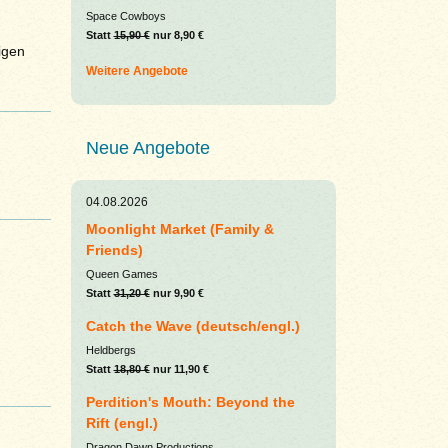
Space Cowboys
Statt
15,90 €
nur 8,90 €
igen
Weitere Angebote
Neue Angebote
04.08.2026
Moonlight Market (Family &
Friends)
Queen Games
Statt
31,20 €
nur 9,90 €
Catch the Wave (deutsch/engl.)
Heldbergs
Statt
18,80 €
nur 11,90 €
Perdition's Mouth: Beyond the
Rift (engl.)
Dragon Dawn Productions