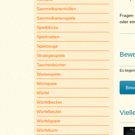
Sammelkartenhüllen
Fragen S
Sammelkartenspiele
oder ei
Spielblöcke
Spielmatten
Spielzeuge
Bewe
Strategiespiele
Taschenbücher
Es liege
Werbespiele
Wortspiele
Bewe
Würfel
Würfelbecher
Viell
Würfelbeutel
Würfelspiele
Würfelturm