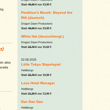
Statt
46,60 €
nur 23,90 €
sy,
Perdition's Mouth: Beyond the
Rift (deutsch)
Dragon Dawn Productions
Statt
46,60 €
nur 23,90 €
White Hat (deutsch/engl.)
Dragon Dawn Productions
Statt
23,40 €
nur 15,60 €
t)
02.08.2026
in also
Little Tokyo Stapelspiel
ereits
Heldbergs
Statt
32,40 €
nur 19,90 €
Love Hotel Manager
Heldbergs
Statt
21,30 €
nur 13,90 €
Dan Dan Dan
Heldbergs