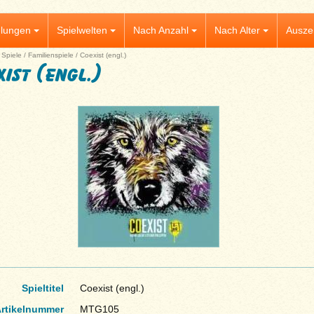
lungen
Spielwelten
Nach Anzahl
Nach Alter
Ausze
|
Spiele
/
Familienspiele
/
Coexist (engl.)
xist (engl.)
Spieltitel
Coexist (engl.)
rtikelnummer
MTG105