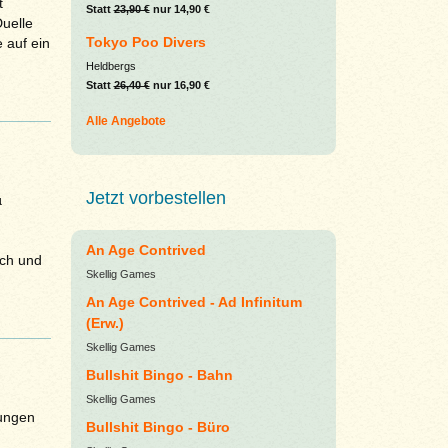
t
Statt
23,90 €
nur 14,90 €
uelle
Tokyo Poo Divers
e auf ein
Heldbergs
Statt
26,40 €
nur 16,90 €
Alle Angebote
Jetzt vorbestellen
µ
An Age Contrived
ich und
Skellig Games
An Age Contrived - Ad Infinitum
(Erw.)
Skellig Games
Bullshit Bingo - Bahn
Skellig Games
ungen
Bullshit Bingo - Büro