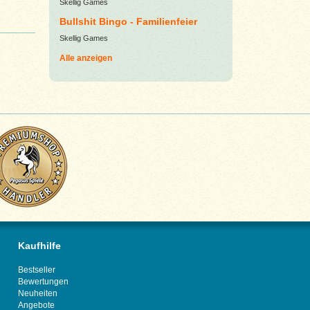
Skellig Games
Bullshit Bingo - Familienfeier
Skellig Games
Alle anzeigen
Kaufhilfe
Bestseller
Bewertungen
Neuheiten
Angebote