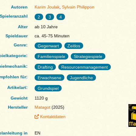
Autoren
Karim Joulak
,
Sylvain Philippon
Spieleranzahl
2
3
4
Alter
ab 10 Jahre
Spieldauer
ca. 45-75 Minuten
Genre:
Gegenwart
Zeitlos
pielkategorie:
Familienspiele
Strategiespiele
pielmechanik:
Drafting
Resourcenmanagement
mpfohlen für:
Erwachsene
Jugendliche
Artikelart:
Grundspiel
Gewicht
1120 g
Hersteller
Matagot
(2025)
Kontaktdaten
elanleitung in
EN