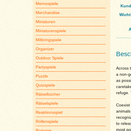
Memospiele
Kund
Merchandise
Wicht
Miniaturen
A
Miniaturenspiele
Mitbringspiele
Organizer
Besc
Outdoor Spiele
Partyspiele
Across t
a non-g
Puzzle
as possi
Quizspiele
caretake
refuge. 
Rätselbücher
Rätselspiele
Coexist
animals 
Reaktionsspiel
recogniz
Rollenspiele
to relea
most poi
Romane