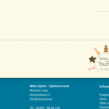
Milan-Spiele - Spieleversand
Infor
Michael Lang
Heuersdamm 4
Fragen
News
26188 Edewecht
Über u
Partne
Tel.: 04405 - 98 46 155