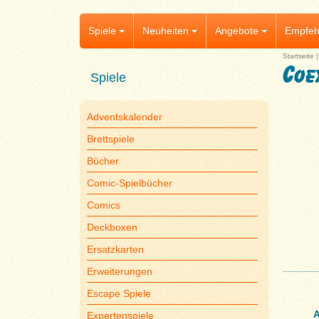
Spiele
Neuheiten
Angebote
Empfeh
Startseite
Coe
Spiele
Adventskalender
Brettspiele
Bücher
Comic-Spielbücher
Comics
Deckboxen
Ersatzkarten
Erweiterungen
Escape Spiele
A
Expertenspiele