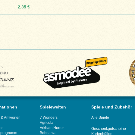
2,35 €
mationen
Spielewelten
Spiele und Zubehör
 & Antworten
7 Wonders
Alle Spiele
Agricola
ns
Arkham Horror
Geschenkgutscheine
rprogramm
Bohnanza
Kartenhüllen