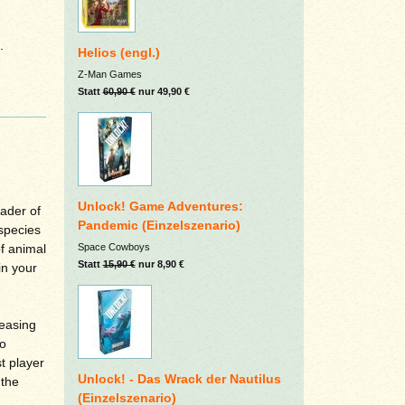
.
Helios (engl.)
Z-Man Games
Statt
60,90 €
nur 49,90 €
Unlock! Game Adventures:
eader of
Pandemic (Einzelszenario)
species
Space Cowboys
of animal
Statt
15,90 €
nur 8,90 €
in your
easing
to
t player
Unlock! - Das Wrack der Nautilus
 the
(Einzelszenario)