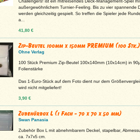
Challengers! ist ein mitreißendes Deck-Management-Spiel mi
außergewöhnlichem Turnier-Feeling. Bis zu vier spannende D
werden gleichzeitig gespielt. So treffen die Spieler jede Rund
a...
41,80 €
Zip-Beutel 100mm x 150mm PREMIUM (100 Stk.)
Ohne Verlag
100 Stück Premium Zip-Beutel 100x140mm (10x14cm) in 90
Folienstärke
Das 1-Euro-Stück auf dem Foto dient nur dem Größenvergle
wird nicht mitgeliefert!
3,90 €
Zubehörbox L (1 Fach - 70 x 70 x 50 mm)
Swan Panasia
Zubehör Box L mit abnehmbarem Deckel, stapelbar, Abmess
ca. 7x7x5 cm.