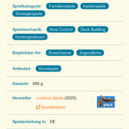
Spielkategorie:
Familienspiele
Kartenspiele
Strategiespiele
Spielmechanik:
Area Control
Deck Building
Kartengesteuert
Empfohlen für:
Erwachsene
Jugendliche
Artikelart:
Grundspiel
Gewicht
590 g
Hersteller
Lookout Spiele
(2025)
Kontaktdaten
Spielanleitung in
DE