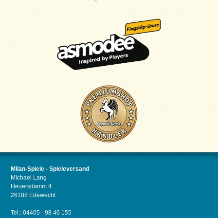
Milan-Spiele - Spieleversand
Michael Lang
Heuersdamm 4
26188 Edewecht
Tel.: 04405 - 98 46 155