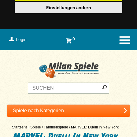
Einstellungen ändern
0
Login
Naviga
Startseite
|
Spiele
/
Familienspiele
/
MARVEL: Duell! In New York
MARVEL: Duell! In New York