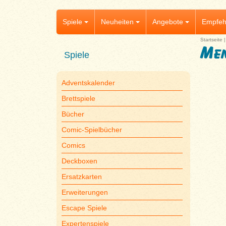
Spiele
Neuheiten
Angebote
Empfeh
Startseite
Men
Spiele
Adventskalender
Brettspiele
Bücher
Comic-Spielbücher
Comics
Deckboxen
Ersatzkarten
Erweiterungen
Escape Spiele
Expertenspiele