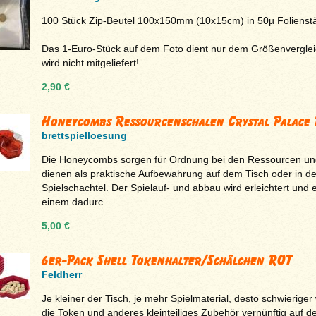
100 Stück Zip-Beutel 100x150mm (10x15cm) in 50µ Folienst
Das 1-Euro-Stück auf dem Foto dient nur dem Größenvergle
wird nicht mitgeliefert!
2,90 €
Honeycombs Ressourcenschalen Crystal Palace R
brettspielloesung
Die Honeycombs sorgen für Ordnung bei den Ressourcen un
dienen als praktische Aufbewahrung auf dem Tisch oder in de
Spielschachtel. Der Spielauf- und abbau wird erleichtert und 
einem dadurc...
5,00 €
6er-Pack Shell Tokenhalter/Schälchen ROT
Feldherr
Je kleiner der Tisch, je mehr Spielmaterial, desto schwieriger 
die Token und anderes kleinteiliges Zubehör vernünftig auf 