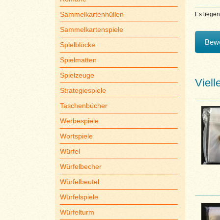
Sammelkartenhüllen
Es liege
Sammelkartenspiele
Bewe
Spielblöcke
Spielmatten
Spielzeuge
Viell
Strategiespiele
Taschenbücher
Werbespiele
Wortspiele
Würfel
Würfelbecher
Würfelbeutel
Würfelspiele
Würfelturm