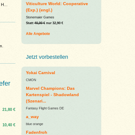
Viticulture World: Cooperative
H...
(Exp.) (engl.)
Stonemaier Games
Statt
40,00 €
nur 32,90 €
Alle Angebote
m.
Jetzt vorbestellen
Yokai Carnival
CMON
efer
Marvel Champions: Das
Kartenspiel - Shadowland
(Szenari...
Fantasy Flight Games DE
21,80 €
a_way
blue orange
10,40 €
Fadenfroh