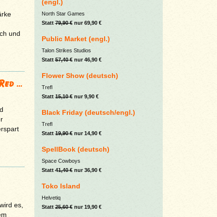
(engl.)
ärke
North Star Games
Statt
79,90 €
nur 69,90 €
ich und
Public Market (engl.)
Talon Strikes Studios
Statt
57,40 €
nur 46,90 €
Flower Show (deutsch)
ed ...
Trefl
Statt
15,10 €
nur 9,90 €
d
Black Friday (deutsch/engl.)
r
Trefl
erspart
Statt
19,90 €
nur 14,90 €
SpellBook (deutsch)
Space Cowboys
Statt
41,40 €
nur 36,90 €
Toko Island
Helvetiq
wird es,
Statt
25,60 €
nur 19,90 €
dem