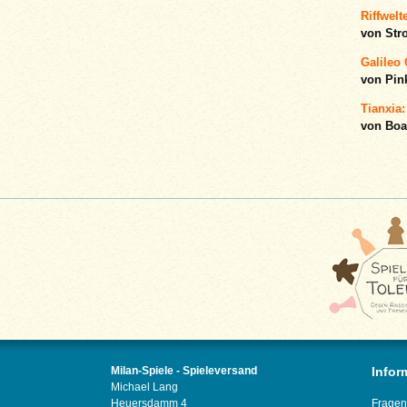
Riffwelt
von Str
Galileo 
von Pin
Tianxia:
von Boa
Milan-Spiele - Spieleversand
Infor
Michael Lang
Heuersdamm 4
Fragen