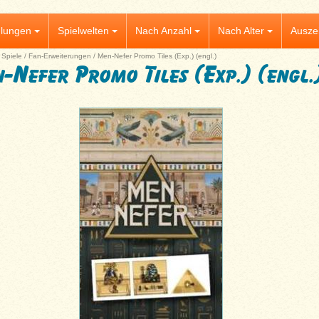
lungen
Spielwelten
Nach Anzahl
Nach Alter
Ausze
|
Spiele
/
Fan-Erweiterungen
/
Men-Nefer Promo Tiles (Exp.) (engl.)
-Nefer Promo Tiles (Exp.) (engl.