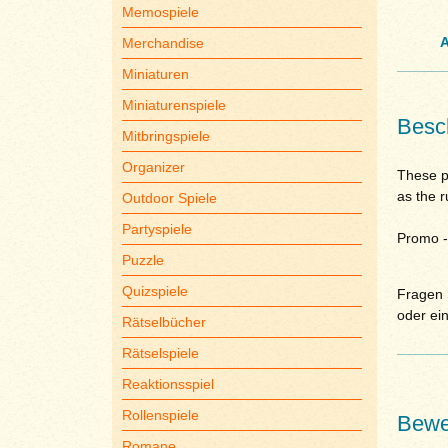
Memospiele
A
Merchandise
Miniaturen
Miniaturenspiele
Besc
Mitbringspiele
Organizer
These p
as the r
Outdoor Spiele
Partyspiele
Promo -
Puzzle
Quizspiele
Fragen S
oder ei
Rätselbücher
Rätselspiele
Reaktionsspiel
Rollenspiele
Bewe
Romane