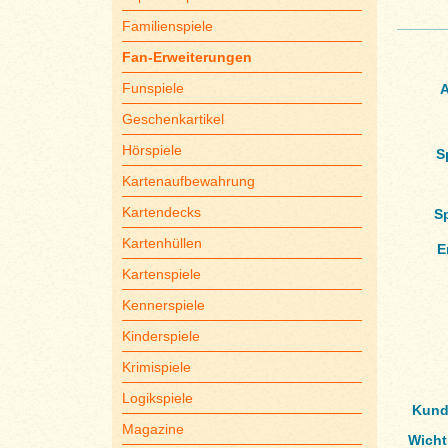
Familienspiele
Fan-Erweiterungen
Funspiele
A
Geschenkartikel
Hörspiele
S
Kartenaufbewahrung
Kartendecks
S
Kartenhüllen
E
Kartenspiele
Kennerspiele
Kinderspiele
Krimispiele
Logikspiele
Kund
Magazine
Wicht