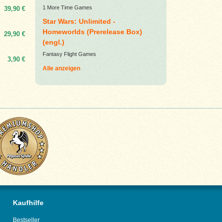
1 More Time Games
39,90 €
Star Wars: Unlimited -
Homeworlds (Prerelease Box)
29,90 €
(engl.)
Fantasy Flight Games
3,90 €
Alle anzeigen
Kaufhilfe
Bestseller