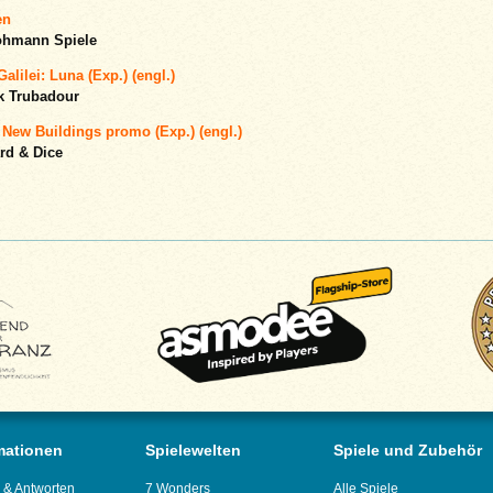
en
ohmann Spiele
Galilei: Luna (Exp.) (engl.)
k Trubadour
 New Buildings promo (Exp.) (engl.)
rd & Dice
mationen
Spielewelten
Spiele und Zubehör
 & Antworten
7 Wonders
Alle Spiele