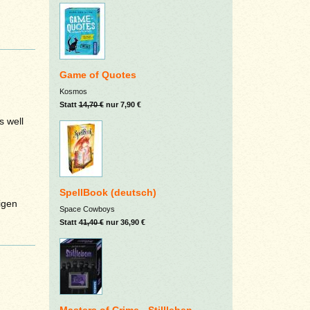
Game of Quotes
Kosmos
Statt
14,70 €
nur 7,90 €
s well
SpellBook (deutsch)
igen
Space Cowboys
Statt
41,40 €
nur 36,90 €