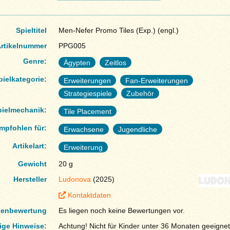
Spieltitel
Men-Nefer Promo Tiles (Exp.) (engl.)
rtikelnummer
PPG005
Genre:
Ägypten
Zeitlos
pielkategorie:
Erweiterungen
Fan-Erweiterungen
Strategiespiele
Zubehör
pielmechanik:
Tile Placement
mpfohlen für:
Erwachsene
Jugendliche
Artikelart:
Erweiterung
Gewicht
20 g
Hersteller
Ludonova
(2025)
Kontaktdaten
enbewertung
Es liegen noch keine Bewertungen vor.
ige Hinweise:
Achtung! Nicht für Kinder unter 36 Monaten geeignet