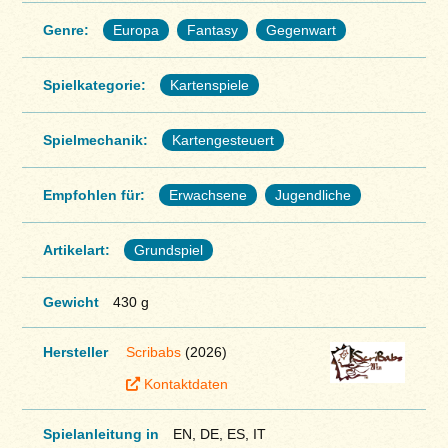
Genre:
Europa
Fantasy
Gegenwart
Spielkategorie:
Kartenspiele
Spielmechanik:
Kartengesteuert
Empfohlen für:
Erwachsene
Jugendliche
Artikelart:
Grundspiel
Gewicht
430 g
Hersteller
Scribabs
(2026)
Kontaktdaten
Spielanleitung in
EN, DE, ES, IT