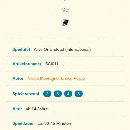
Spieltitel
Alive Or Undead (international)
Artikelnummer
SCI011
Autor
Nicola Montagner,Enrico Pesce
Spieleranzahl
2
3
4
5
Alter
ab 14 Jahre
Spieldauer
ca. 30-45 Minuten