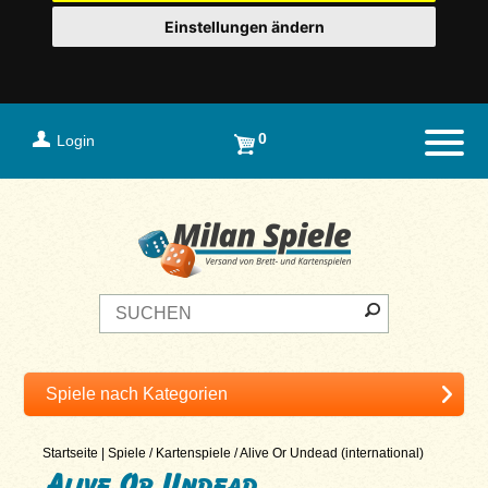
Einstellungen ändern
0
Login
Naviga
Startseite
|
Spiele
/
Kartenspiele
/
Alive Or Undead (international)
Alive Or Undead