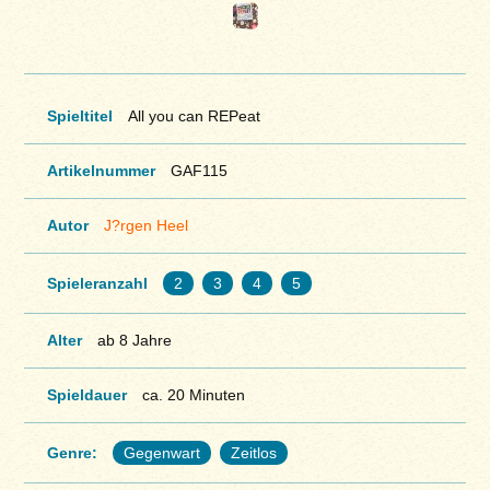
Spieltitel
All you can REPeat
Artikelnummer
GAF115
Autor
J?rgen Heel
Spieleranzahl
2
3
4
5
Alter
ab 8 Jahre
Spieldauer
ca. 20 Minuten
Genre:
Gegenwart
Zeitlos