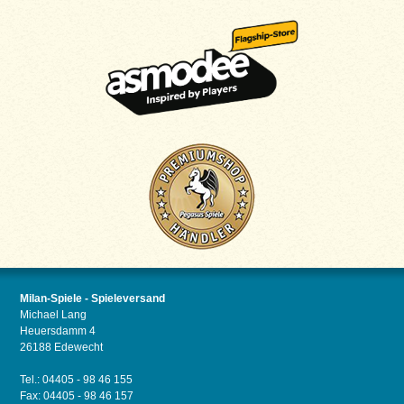
Milan-Spiele - Spieleversand
Michael Lang
Heuersdamm 4
26188 Edewecht
Tel.: 04405 - 98 46 155
Fax: 04405 - 98 46 157