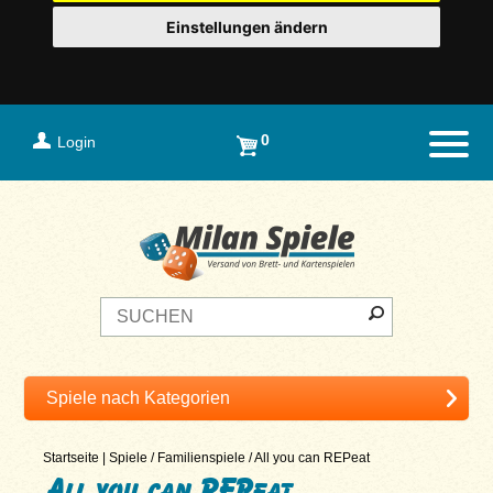
Einstellungen ändern
0
Login
Naviga
Startseite
|
Spiele
/
Familienspiele
/
All you can REPeat
All you can REPeat