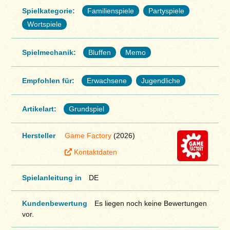
Spielkategorie:
Familienspiele
Partyspiele
Wortspiele
Spielmechanik:
Bluffen
Memo
Empfohlen für:
Erwachsene
Jugendliche
Artikelart:
Grundspiel
Hersteller
Game Factory
(2026)
Kontaktdaten
Spielanleitung in
DE
Kundenbewertung
Es liegen noch keine Bewertungen
vor.