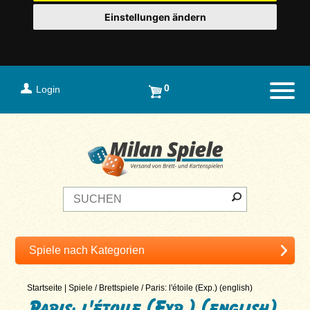
Einstellungen ändern
0
Login
Naviga
Startseite
|
Spiele
/
Brettspiele
/
Paris: l'étoile (Exp.) (english)
Paris: l'étoile (Exp.) (english)