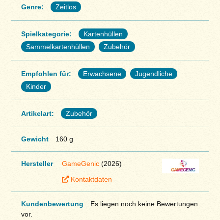
Genre:
Zeitlos
Spielkategorie:
Kartenhüllen
Sammelkartenhüllen
Zubehör
Empfohlen für:
Erwachsene
Jugendliche
Kinder
Artikelart:
Zubehör
Gewicht
160 g
Hersteller
GameGenic
(2026)
Kontaktdaten
Kundenbewertung
Es liegen noch keine Bewertungen
vor.