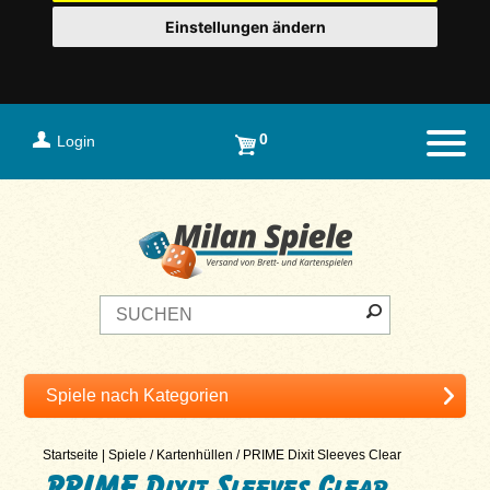
Einstellungen ändern
0
Login
Naviga
Startseite
|
Spiele
/
Kartenhüllen
/
PRIME Dixit Sleeves Clear
PRIME Dixit Sleeves Clear