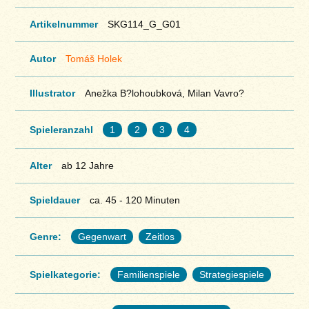
Artikelnummer
SKG114_G_G01
Autor
Tomáš Holek
Illustrator
Anežka B?lohoubková, Milan Vavro?
Spieleranzahl
1
2
3
4
Alter
ab 12 Jahre
Spieldauer
ca. 45 - 120 Minuten
Genre:
Gegenwart
Zeitlos
Spielkategorie:
Familienspiele
Strategiespiele