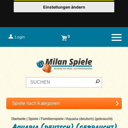
Einstellungen ändern
0
Login
Naviga
Startseite
|
Spiele
/
Familienspiele
/
Aquaria (deutsch) (gebraucht)
Aquaria (deutsch) (gebraucht)