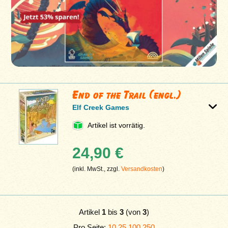
End of the Trail (engl.)
Elf Creek Games
Artikel ist vorrätig.
24,90 €
(inkl. MwSt., zzgl.
Versandkosten
)
Artikel
1
bis
3
(von
3
)
Pro Seite:
10
25
100
250