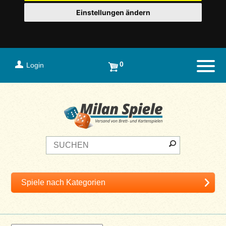
Einstellungen ändern
0
Login
Naviga