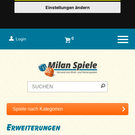
Einstellungen ändern
0
Login
Naviga
Erweiterungen