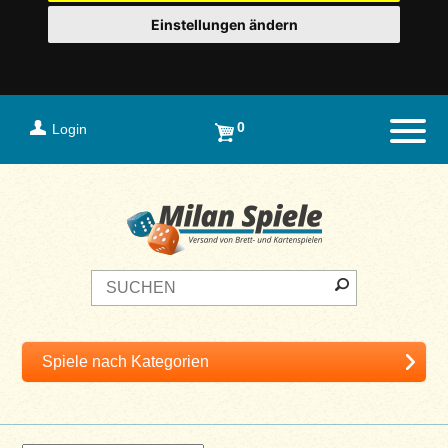
Einstellungen ändern
0
Login
Naviga