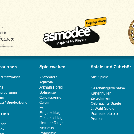
mationen
Spielewelten
Spiele und Zubehör
 & Antworten
7 Wonders
Alle Spiele
Agricola
ns
Arkham Horror
Geschenkgutscheine
rprogramm
Bohnanza
Kartenhüllen
ung
Carcassonne
Zeitschriften
tag
/
Spieleabend
Catan
Gebrauchte Spiele
Exit
2. Wahl-Spiele
Flügelschlag
 uns
Prämierte Spiele
Funkenschlag
Promos
Herr der Ringe
tter
Nemesis
ook
Pandemie