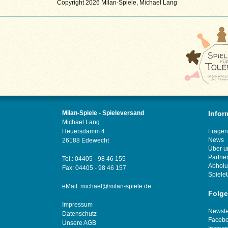
Copyright 2026 Milan-Spiele, Michael Lang
Milan-Spiele - Spieleversand
Infor
Michael Lang
Heuersdamm 4
Fragen
News
26188 Edewecht
Über u
Partne
Tel.: 04405 - 98 46 155
Abhol
Fax: 04405 - 98 46 157
Spiele
eMail:
michael@milan-spiele.de
Folge
Impressum
Newsle
Datenschutz
Faceb
Unsere AGB