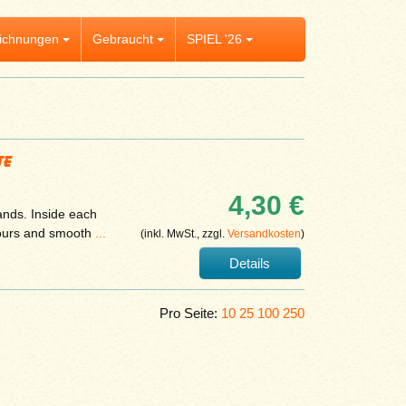
ichnungen
Gebraucht
SPIEL '26
te
4,30 €
ands. Inside each
lours and smooth
...
(inkl. MwSt., zzgl.
Versandkosten
)
Details
Pro Seite:
10
25
100
250