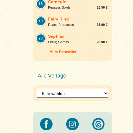
Carnegie
18
Pegasus Spiele
26,90 €
Fairy Ring
19
Repos Production
15,90 €
Septima
20
Skellig Games
23,90 €
Mehr Bestseller
Alle Verlage