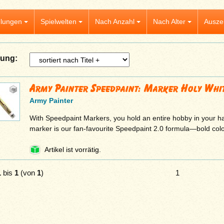
lungen
Spielwelten
Nach Anzahl
Nach Alter
Ausze
rung:
Army Painter Speedpaint: Marker Holy Whi
Army Painter
With Speedpaint Markers, you hold an entire hobby in your h
marker is our fan-favourite Speedpaint 2.0 formula—bold co
Artikel ist vorrätig.
1
bis
1
(von
1
)
1