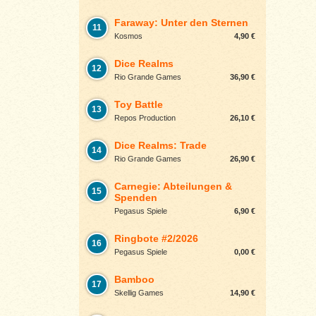
Faraway: Unter den Sternen
11
Kosmos
4,90 €
Dice Realms
12
Rio Grande Games
36,90 €
Toy Battle
13
Repos Production
26,10 €
Dice Realms: Trade
14
Rio Grande Games
26,90 €
Carnegie: Abteilungen &
15
Spenden
Pegasus Spiele
6,90 €
Ringbote #2/2026
16
Pegasus Spiele
0,00 €
Bamboo
17
Skellig Games
14,90 €