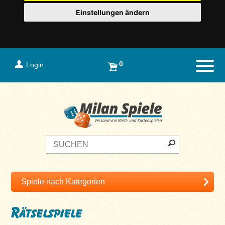
Einstellungen ändern
0
Login
Naviga
Rätselspiele