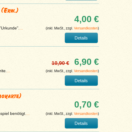
 (Erw.)
4,00 €
 "Urkunde".
...
(inkl. MwSt., zzgl.
Versandkosten
)
Details
6,90 €
10,90 €
ite.
...
(inkl. MwSt., zzgl.
Versandkosten
)
Details
mokarte)
0,70 €
piel benötigt.
...
(inkl. MwSt., zzgl.
Versandkosten
)
Details