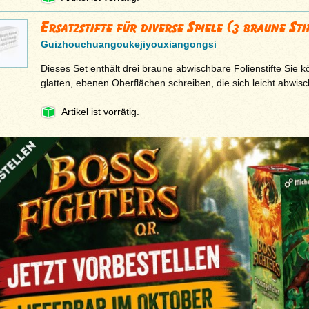
Ersatzstifte für diverse Spiele (3 braune Sti
‎Guizhouchuangoukejiyouxiangongsi
Dieses Set enthält drei braune abwischbare Folienstifte Sie 
glatten, ebenen Oberflächen schreiben, die sich leicht abwis
Artikel ist vorrätig.