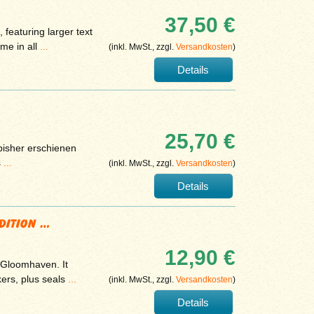
37,50 €
featuring larger text
me in all
...
(inkl. MwSt., zzgl.
Versandkosten
)
Details
25,70 €
bisher erschienen
s
...
(inkl. MwSt., zzgl.
Versandkosten
)
Details
dition …
12,90 €
n Gloomhaven. It
kers, plus seals
...
(inkl. MwSt., zzgl.
Versandkosten
)
Details