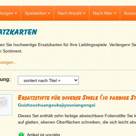
lungen
Spielwelten
Nach Anzahl
Nach Alter
Ausze
atzkarten
en Sie hochwertige Ersatzkarten für Ihre Lieblingsspiele. Verlängern S
 Sortiment.
zeigen...
rung:
Ersatzstifte für diverse Spiele (10 farbige St
‎Guizhouchuangoukejiyouxiangongsi
Dieses Set enthält zehn farbige abwischbare Folienstifte Sie
auf glatten, ebenen Oberflächen schreiben, die sich leicht a
Artikel ist vorrätig.