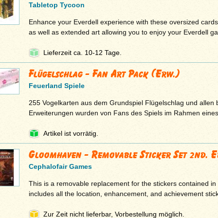
Tabletop Tycoon
Enhance your Everdell experience with these oversized cards, 
as well as extended art allowing you to enjoy your Everdell ga
Lieferzeit ca. 10-12 Tage.
Flügelschlag - Fan Art Pack (Erw.)
Feuerland Spiele
255 Vogelkarten aus dem Grundspiel Flügelschlag und allen 
Erweiterungen wurden von Fans des Spiels im Rahmen eine
Artikel ist vorrätig.
Gloomhaven - Removable Sticker Set 2nd. E
Cephalofair Games
This is a removable replacement for the stickers contained i
includes all the location, enhancement, and achievement stic
Zur Zeit nicht lieferbar, Vorbestellung möglich.