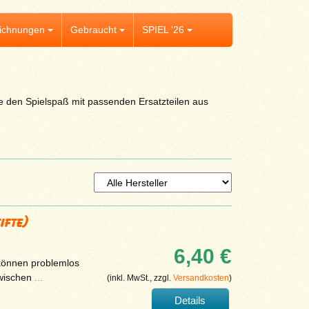
ichnungen
Gebraucht
SPIEL '26
ie den Spielspaß mit passenden Ersatzteilen aus
ifte)
6,40 €
 können problemlos
bwischen
...
(inkl. MwSt., zzgl.
Versandkosten
)
Details