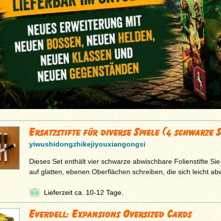
Ersatzstifte für diverse Spiele (4 schwarze S
yiwushidongzhikejiyouxiangongsi
Dieses Set enthält vier schwarze abwischbare Folienstifte Si
auf glatten, ebenen Oberflächen schreiben, die sich leicht a
Lieferzeit ca. 10-12 Tage.
Everdell: Expansions Oversized Cards