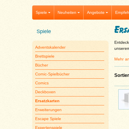
Spiele
Neuheiten
Angebote
Empfeh
Ers
Spiele
Entdeck
Adventskalender
unserem
Brettspiele
Mehr an
Bücher
Comic-Spielbücher
Sortie
Comics
Deckboxen
Ersatzkarten
Erweiterungen
Escape Spiele
Expertenspiele