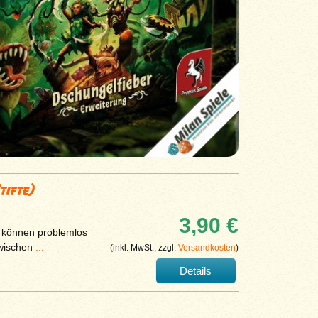
tifte)
3,90 €
e können problemlos
bwischen
...
(inkl. MwSt., zzgl.
Versandkosten
)
Details