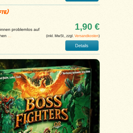
fte)
1,90 €
können problemlos auf
chen
...
(inkl. MwSt., zzgl.
Versandkosten
)
Details