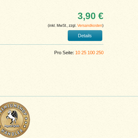
3,90 €
(inkl. MwSt., zzgl.
Versandkosten
)
Details
Pro Seite:
10
25
100
250