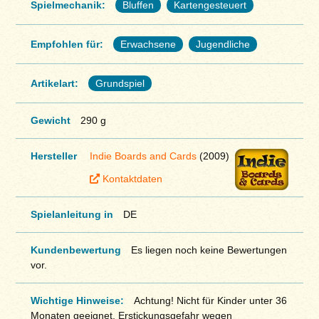
Spielmechanik:
Bluffen
Kartengesteuert
Empfohlen für:
Erwachsene
Jugendliche
Artikelart:
Grundspiel
Gewicht
290 g
Hersteller
Indie Boards and Cards
(2009)
Kontaktdaten
Spielanleitung in
DE
Kundenbewertung
Es liegen noch keine Bewertungen
vor.
Wichtige Hinweise:
Achtung! Nicht für Kinder unter 36
Monaten geeignet. Erstickungsgefahr wegen