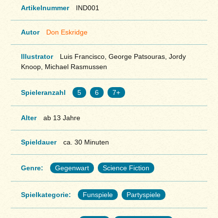
Artikelnummer
IND001
Autor
Don Eskridge
Illustrator
Luis Francisco, George Patsouras, Jordy
Knoop, Michael Rasmussen
Spieleranzahl
5
6
7+
Alter
ab 13 Jahre
Spieldauer
ca. 30 Minuten
Genre:
Gegenwart
Science Fiction
Spielkategorie:
Funspiele
Partyspiele