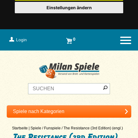
Einstellungen ändern
0
Login
Naviga
Startseite
|
Spiele
/
Funspiele
/
The Resistance (3rd Edition) (engl.)
The Resistance (3rd Edition)