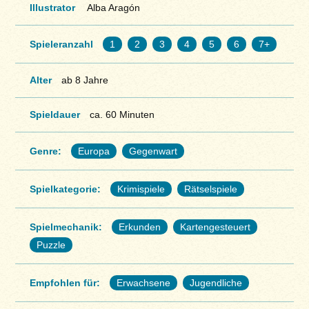
Illustrator
Alba Aragón
Spieleranzahl
1
2
3
4
5
6
7+
Alter
ab 8 Jahre
Spieldauer
ca. 60 Minuten
Genre:
Europa
Gegenwart
Spielkategorie:
Krimispiele
Rätselspiele
Spielmechanik:
Erkunden
Kartengesteuert
Puzzle
Empfohlen für:
Erwachsene
Jugendliche