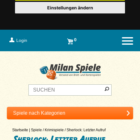
Einstellungen ändern
0
Login
Naviga
Startseite
|
Spiele
/
Krimispiele
/
Sherlock: Letzter Aufruf
Sherlock: Letzter Aufruf