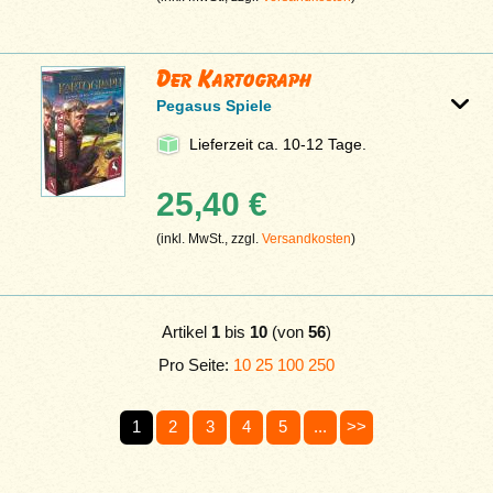
Der Kartograph
Pegasus Spiele
Lieferzeit ca. 10-12 Tage.
25,40 €
(inkl. MwSt., zzgl.
Versandkosten
)
Artikel
1
bis
10
(von
56
)
Pro Seite:
10
25
100
250
1
2
3
4
5
...
>>