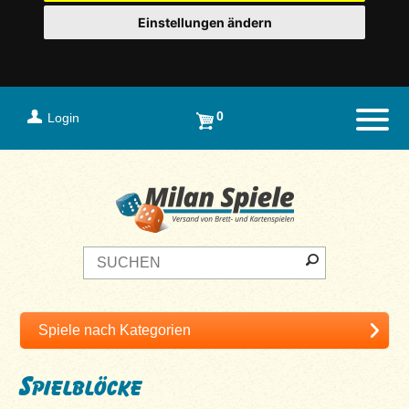
Einstellungen ändern
0
Login
Naviga
Spielblöcke