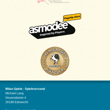
Milan-Spiele - Spieleversand
Michael Lang
Heuersdamm 4
26188 Edewecht