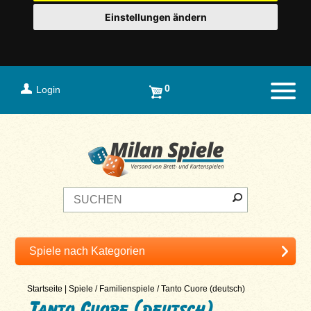
Einstellungen ändern
0
Login
Naviga
Startseite
|
Spiele
/
Familienspiele
/
Tanto Cuore (deutsch)
Tanto Cuore (deutsch)