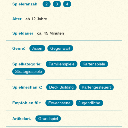
Spieleranzahl
2
3
4
Alter
ab 12 Jahre
Spieldauer
ca. 45 Minuten
Genre:
Asien
Gegenwart
Spielkategorie:
Familienspiele
Kartenspiele
Strategiespiele
Spielmechanik:
Deck Building
Kartengesteuert
Empfohlen für:
Erwachsene
Jugendliche
Artikelart:
Grundspiel