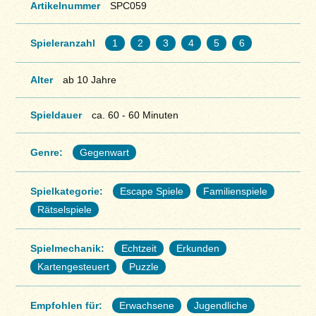
Artikelnummer
SPC059
Spieleranzahl
1
2
3
4
5
6
Alter
ab 10 Jahre
Spieldauer
ca. 60 - 60 Minuten
Genre:
Gegenwart
Spielkategorie:
Escape Spiele
Familienspiele
Rätselspiele
Spielmechanik:
Echtzeit
Erkunden
Kartengesteuert
Puzzle
Empfohlen für:
Erwachsene
Jugendliche