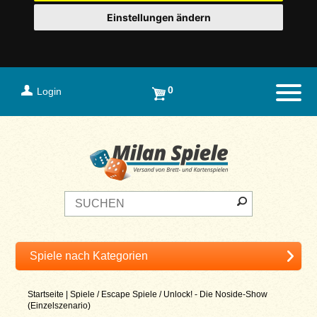
Einstellungen ändern
0
Login
Naviga
Startseite
|
Spiele
/
Escape Spiele
/
Unlock! - Die Noside-Show
(Einzelszenario)