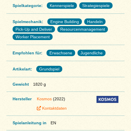
Spielkategorie:
Kennerspiele
Strategiespiele
Spielmechanik:
Engine Building
Handeln
Pick-Up and Deliver
Resourcenmanagement
Worker Placement
Empfohlen für:
Erwachsene
Jugendliche
Artikelart:
Grundspiel
Gewicht
1820 g
Hersteller
Kosmos
(2022)
Kontaktdaten
Spielanleitung in
EN