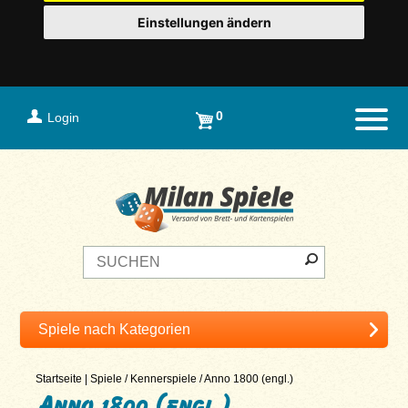
Einstellungen ändern
0
Login
Naviga
Startseite
|
Spiele
/
Kennerspiele
/
Anno 1800 (engl.)
Anno 1800 (engl.)