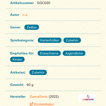
Artikelnummer
GGC020
Autor
n.a.
Genre:
Zeitlos
Spielkategorie:
Kartenhüllen
Zubehör
Empfohlen für:
Erwachsene
Jugendliche
Kinder
Artikelart:
Zubehör
Gewicht
60 g
Hersteller
GameGenic
(2022)
Kontaktdaten