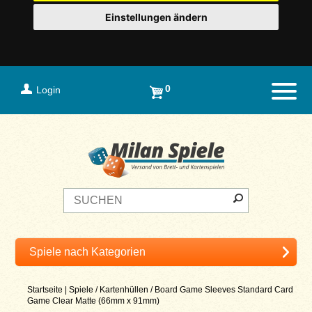
Einstellungen ändern
0
Login
Naviga
Startseite
|
Spiele
/
Kartenhüllen
/
Board Game Sleeves Standard Card
Game Clear Matte (66mm x 91mm)