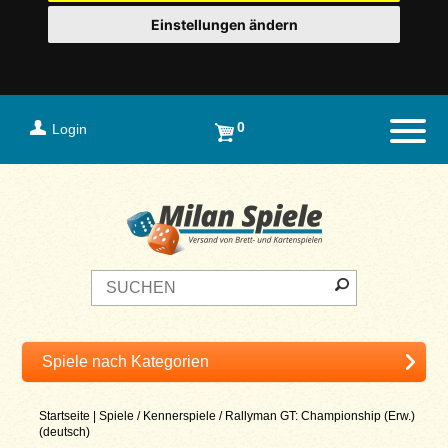
Einstellungen ändern
0
Login
Naviga
Startseite
|
Spiele
/
Kennerspiele
/
Rallyman GT: Championship (Erw.)
(deutsch)