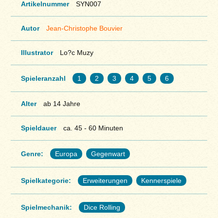
Artikelnummer
SYN007
Autor
Jean-Christophe Bouvier
Illustrator
Lo?c Muzy
Spieleranzahl
1
2
3
4
5
6
Alter
ab 14 Jahre
Spieldauer
ca. 45 - 60 Minuten
Genre:
Europa
Gegenwart
Spielkategorie:
Erweiterungen
Kennerspiele
Spielmechanik:
Dice Rolling