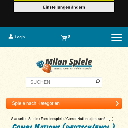
Einstellungen ändern
0
Login
Naviga
Startseite
|
Spiele
/
Familienspiele
/
Combi Nations (deutsch/engl.)
Combi Nations (deutsch/engl.)